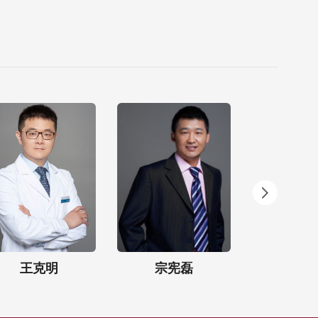
王克明
宗宪磊
李发成（知