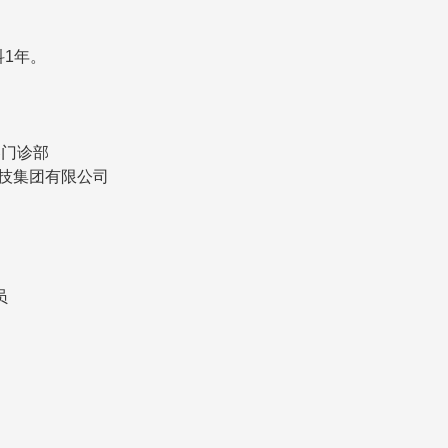
科1年。
容门诊部
技集团有限公司
员