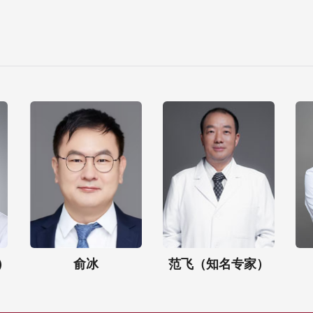
）
俞冰
范飞（知名专家）