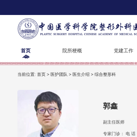
首页
院所梗概
党建工作
当前位置:
首页
>
医护团队
>
医生介绍
>
综合整形科
郭鑫
副主任医师
专家门诊： 电 话：0