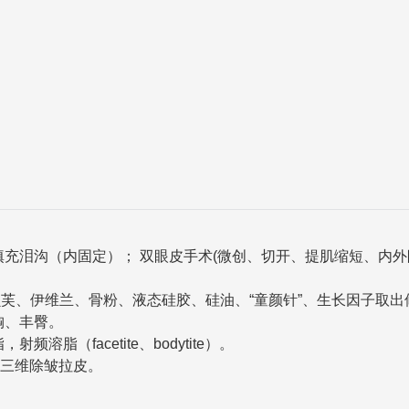
充泪沟（内固定）； 双眼皮手术(微创、切开、提肌缩短、内外
。
、伊维兰、骨粉、液态硅胶、硅油、“童颜针”、生长因子取出
胸、丰臀。
（facetite、bodytite）。
三维除皱拉皮。