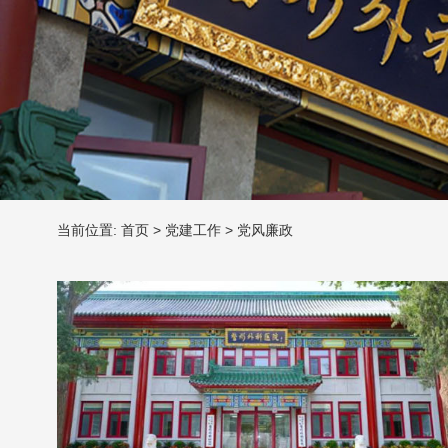
当前位置:
首页
>
党建工作
>
党风廉政