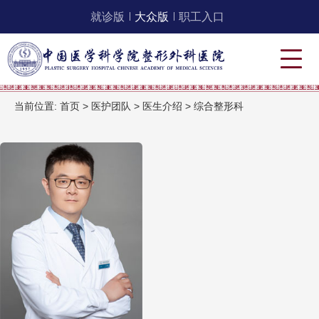
就诊版
大众版
职工入口
当前位置:
首页
>
医护团队
>
医生介绍
>
综合整形科