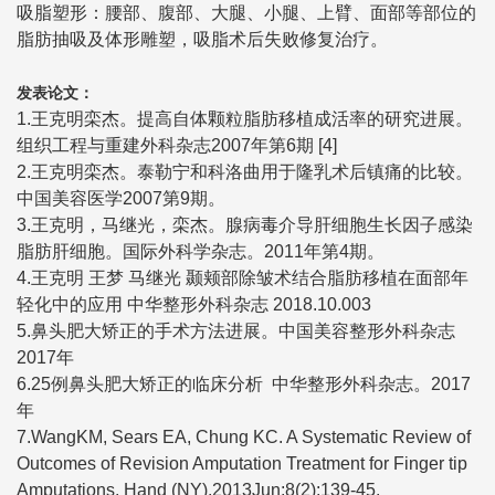
吸脂塑形：腰部、腹部、大腿、小腿、上臂、面部等部位的
脂肪抽吸及体形雕塑，吸脂术后失败修复治疗。
发表论文：
1.王克明栾杰。提高自体颗粒脂肪移植成活率的研究进展。
组织工程与重建外科杂志2007年第6期 [4]
2.王克明栾杰。泰勒宁和科洛曲用于隆乳术后镇痛的比较。
中国美容医学2007第9期。
3.王克明，马继光，栾杰。腺病毒介导肝细胞生长因子感染
脂肪肝细胞。国际外科学杂志。2011年第4期。
4.王克明 王梦 马继光 颞颊部除皱术结合脂肪移植在面部年
轻化中的应用 中华整形外科杂志 2018.10.003
5.鼻头肥大矫正的手术方法进展。中国美容整形外科杂志
2017年
6.25例鼻头肥大矫正的临床分析 中华整形外科杂志。2017
年
7.WangKM, Sears EA, Chung KC. A Systematic Review of
Outcomes of Revision Amputation Treatment for Finger tip
Amputations. Hand (NY).2013Jun;8(2):139-45.