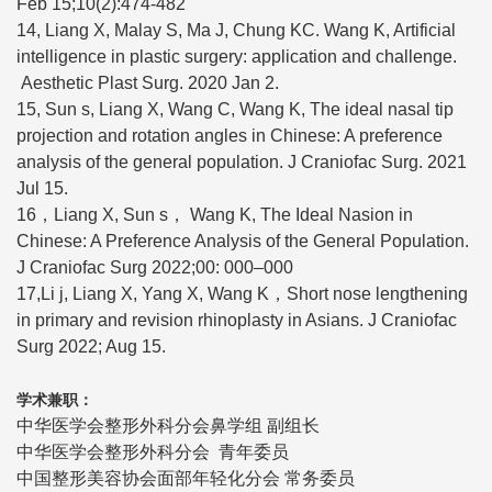
Feb 15;10(2):474-482
14, Liang X, Malay S, Ma J, Chung KC. Wang K, Artificial
intelligence in plastic surgery: application and challenge.
Aesthetic Plast Surg. 2020 Jan 2.
15, Sun s, Liang X, Wang C, Wang K, The ideal nasal tip
projection and rotation angles in Chinese: A preference
analysis of the general population. J Craniofac Surg. 2021
Jul 15.
16，Liang X, Sun s， Wang K, The Ideal Nasion in
Chinese: A Preference Analysis of the General Population.
J Craniofac Surg 2022;00: 000–000
17,Li j, Liang X, Yang X, Wang K，Short nose lengthening
in primary and revision rhinoplasty in Asians. J Craniofac
Surg 2022; Aug 15.
学术兼职：
中华医学会整形外科分会鼻学组 副组长
中华医学会整形外科分会 青年委员
中国整形美容协会面部年轻化分会 常务委员