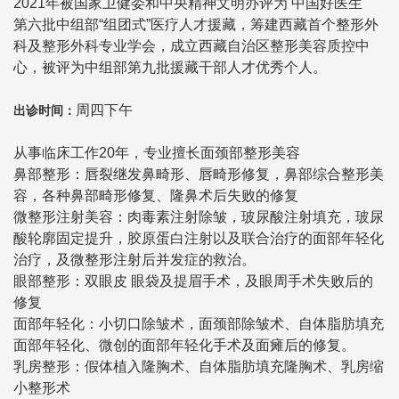
2021年被国家卫健委和中央精神文明办评为 中国好医生
第六批中组部“组团式”医疗人才援藏，筹建西藏首个整形外
科及整形外科专业学会，成立西藏自治区整形美容质控中
心，被评为中组部第九批援藏干部人才优秀个人。
周四下午
出诊时间：
从事临床工作20年，专业擅长面颈部整形美容
鼻部整形：唇裂继发鼻畸形、唇畸形修复，鼻部综合整形美
容，各种鼻部畸形修复、隆鼻术后失败的修复
微整形注射美容：肉毒素注射除皱，玻尿酸注射填充，玻尿
酸轮廓固定提升，胶原蛋白注射以及联合治疗的面部年轻化
治疗，及微整形注射后并发症的救治。
眼部整形：双眼皮 眼袋及提眉手术，及眼周手术失败后的
修复
面部年轻化：小切口除皱术，面颈部除皱术、自体脂肪填充
面部年轻化、微创的面部年轻化手术及面瘫后的修复。
乳房整形：假体植入隆胸术、自体脂肪填充隆胸术、乳房缩
小整形术