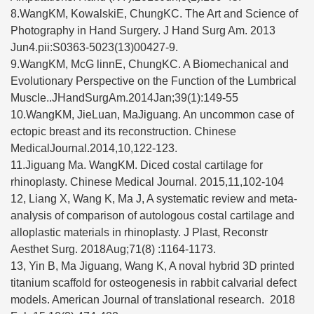
8.WangKM, KowalskiE, ChungKC. The Art and Science of
Photography in Hand Surgery. J Hand Surg Am. 2013
Jun4.pii:S0363-5023(13)00427-9.
9.WangKM, McG linnE, ChungKC. A Biomechanical and
Evolutionary Perspective on the Function of the Lumbrical
Muscle..JHandSurgAm.2014Jan;39(1):149-55
10.WangKM, JieLuan, MaJiguang. An uncommon case of
ectopic breast and its reconstruction. Chinese
MedicalJournal.2014,10,122-123.
11.Jiguang Ma. WangKM. Diced costal cartilage for
rhinoplasty. Chinese Medical Journal. 2015,11,102-104
12, Liang X, Wang K, Ma J, A systematic review and meta-
analysis of comparison of autologous costal cartilage and
alloplastic materials in rhinoplasty. J Plast, Reconstr
Aesthet Surg. 2018Aug;71(8) :1164-1173.
13, Yin B, Ma Jiguang, Wang K, A noval hybrid 3D printed
titanium scaffold for osteogenesis in rabbit calvarial defect
models. American Journal of translational research. 2018