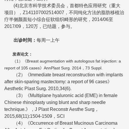
(4)北京市科学技术委员会，首都特色应用研究（重大
项目），Z141107002514007，不同纯化方法的脂肪移植治
疗半侧颜面短小综合征软组织畸形的研究，2014/06至
2017/09，120万，已结题，参与。
出诊时间
：
每
周一上午
发表论文
：
（1）《Breast augmentation with autologous fat injection: a
report of 105 cases》AnnPlast Surg. 2014，73 Suppl.
（2）《Immediate breast reconstruction with implants
after skin-sparing mastectomy: a report of 96 cases》
Aesthetic Plast Surg. 2010,34(6).
（3）《Multiplane hyaluronic acid (EME) in female
Chinese rhinoplasty using blunt and sharp needle
technique.》，J Plast Reconstr Aesthe Surg，
2015,68(11):1504-1509，SCI
（4）《Occurrence of Breast Mucinous Carcinoma