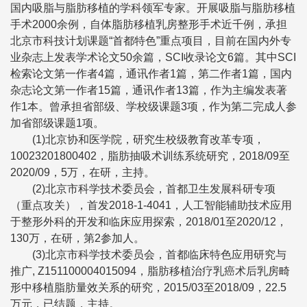
国内吸脂与脂肪移植的学科领军专家。开展吸脂与脂肪移植
手术2000余例，自体脂肪移植乳房整形手术近千例，承担
北京市科技计划课题“首都特色”重点项目，目前在国内外专
业杂志上发表学术论文50余篇，SCI收录论文6篇。其中SCI
检索论文第一作者4篇，通讯作者1篇，第二作者1篇，国内
杂志论文第一作者15篇，通讯作者13篇，作为主编发表著
作1本。曾承担省部级、学校级课题3项，作为第二完成人参
加省部级课题1项。
(1)北京协和医学院，研究生校级教育改革专项，
10023201800402，脂肪抽吸术训练系统研究，2018/09至
2020/09，5万，在研，主持。
(2)北京市科学技术委员会，首都卫生发展科研专项
（重点攻关），首发2018-1-4041，人工智能辅助技术应用
于整形外科的开发和临床应用探索，2018/01至2020/12，
130万，在研，第2参加人。
(3)北京市科学技术委员会，首都临床特色应用研究与
推广, Z151100004015094，脂肪移植治疗乳癌术后乳房畸
形中移植脂肪量效关系的研究，2015/03至2018/09，22.5
万元，已结题，主持。