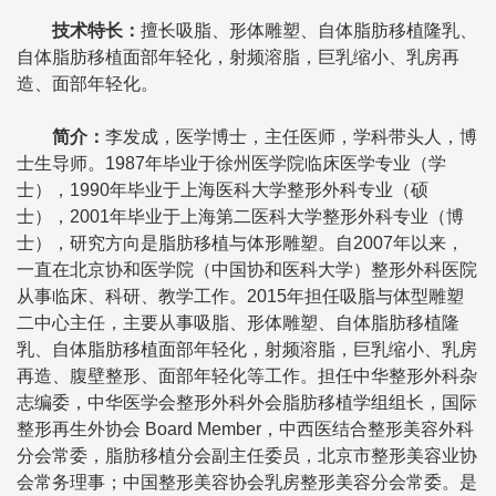
技术特长
：
擅长吸脂、形体雕塑、自体脂肪移植隆乳、
自体脂肪移植面部年轻化，射频溶脂，巨乳缩小、乳房再
造、面部年轻化。
简介
：
李发成，医学博士，主任医师，学科带头人，博
士生导师。1987年毕业于徐州医学院临床医学专业（学
士），1990年毕业于上海医科大学整形外科专业（硕
士），2001年毕业于上海第二医科大学整形外科专业（博
士），研究方向是脂肪移植与体形雕塑。自2007年以来，
一直在北京协和医学院（中国协和医科大学）整形外科医院
从事临床、科研、教学工作。2015年担任吸脂与体型雕塑
二中心主任，主要从事吸脂、形体雕塑、自体脂肪移植隆
乳、自体脂肪移植面部年轻化，射频溶脂，巨乳缩小、乳房
再造、腹壁整形、面部年轻化等工作。担任中华整形外科杂
志编委，中华医学会整形外科外会脂肪移植学组组长，国际
整形再生外协会 Board Member，中西医结合整形美容外科
分会常委，脂肪移植分会副主任委员，北京市整形美容业协
会常务理事；中国整形美容协会乳房整形美容分会常委。是