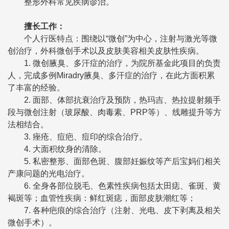
整形外科常见疾病诊治。
擅长工作：
个人行医特点：围绕以“微创”为中心，注射与激光等微
创治疗，外科微创手术以及皮肤美容相关皮肤性疾病。
1. 微创腋臭、多汗症的治疗，为院所基金此项目的负责
人，完成多例Miradry腋臭、多汗症的治疗，在此方面积累
了丰富的经验。
2. 面部、体部抗衰治疗及预防，热玛吉、热拉提射频手
段与微创注射（玻尿酸、肉毒素、PRP等）、线雕提升等方
法相结合。
3. 痤疮、痘疤、痘印的综合治疗。
4. 大面积纹身的清除。
5. 私密整形、面部色斑、腹部妊娠纹等产后宝妈们相关
产康问题的光电治疗。
6. 全身各部位脱毛、色素性疾病包括太田痣、雀斑、黄
褐斑等；血管性疾病：鲜红斑痣，面部皮肤潮红等；
7. 各种疤痕的综合治疗（注射、光电、皮下剥离及相关
微创手术）。