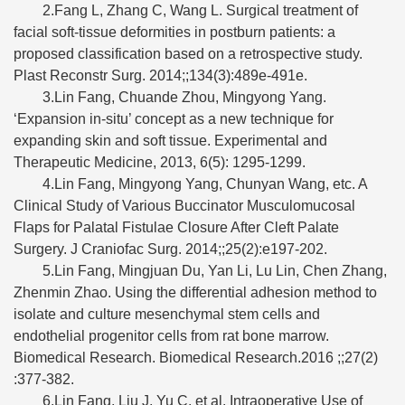
2.Fang L, Zhang C, Wang L. Surgical treatment of
facial soft-tissue deformities in postburn patients: a
proposed classification based on a retrospective study.
Plast Reconstr Surg. 2014;;134(3):489e-491e.
3.Lin Fang, Chuande Zhou, Mingyong Yang.
‘Expansion in-situ’ concept as a new technique for
expanding skin and soft tissue. Experimental and
Therapeutic Medicine, 2013, 6(5): 1295-1299.
4.Lin Fang, Mingyong Yang, Chunyan Wang, etc. A
Clinical Study of Various Buccinator Musculomucosal
Flaps for Palatal Fistulae Closure After Cleft Palate
Surgery. J Craniofac Surg. 2014;;25(2):e197-202.
5.Lin Fang, Mingjuan Du, Yan Li, Lu Lin, Chen Zhang,
Zhenmin Zhao. Using the differential adhesion method to
isolate and culture mesenchymal stem cells and
endothelial progenitor cells from rat bone marrow.
Biomedical Research. Biomedical Research.2016 ;;27(2)
:377-382.
6.Lin Fang, Liu J, Yu C, et al. Intraoperative Use of