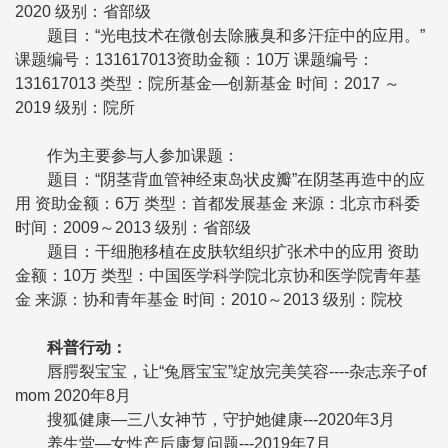
2020 级别：省部级
题目：“光电技术在微创去除腋臭和多汗症中的应用。”
课题编号：131617013资助金额：10万 课题编号：
131617013 类型：院所基金—创新基金 时间：2017 ～
2019 级别：院所
作为主要参与人参加课题：
题目：“阴茎背血管神经束岛状皮瓣”在阴茎再造中的应
用 资助金额：6万 类型：首都发展基金 来源：北京市科委
时间：2009～2013 级别：省部级
题目：干细胞移植在皮肤软组织扩张术中的应用 资助
金额：10万 类型：中国医学科学院北京协和医学院青年基
金 来源：协和青年基金 时间：2010～2013 级别：院校
科普行动：
唇腭裂宝宝，让“兔唇宝宝”绽放完美笑容----杂志亲子of
mom 2020年8月
搜狐健康—三八女神节，守护她健康---2020年3月
养生堂—女性产后康复问题---2019年7月