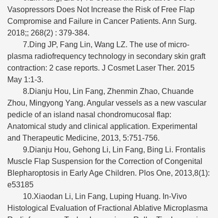
Vasopressors Does Not Increase the Risk of Free Flap
Compromise and Failure in Cancer Patients. Ann Surg.
2018;; 268(2) : 379-384.
7.Ding JP, Fang Lin, Wang LZ. The use of micro-
plasma radiofrequency technology in secondary skin graft
contraction: 2 case reports. J Cosmet Laser Ther. 2015
May 1:1-3.
8.Dianju Hou, Lin Fang, Zhenmin Zhao, Chuande
Zhou, Mingyong Yang. Angular vessels as a new vascular
pedicle of an island nasal chondromucosal flap:
Anatomical study and clinical application. Experimental
and Therapeutic Medicine, 2013, 5:751-756.
9.Dianju Hou, Gehong Li, Lin Fang, Bing Li. Frontalis
Muscle Flap Suspension for the Correction of Congenital
Blepharoptosis in Early Age Children. Plos One, 2013,8(1):
e53185
10.Xiaodan Li, Lin Fang, Luping Huang. In-Vivo
Histological Evaluation of Fractional Ablative Microplasma