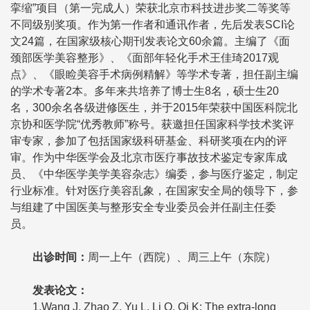
挛缩”项目（第一完成人）荣获北京市科技进步奖二等奖等
不同级别奖项。作为第一作者和通讯作者，先后发表SCI论
文24篇，在国家级核心期刊发表论文60余篇。主编了《面
颈部医学美容整形》、《面部年轻化手术王佳琦2017观
点》、《眼睑美容手术病例精解》等学术专著，担任副主编
的学术专著2本。多年来共培养了博士生8名，硕士生20
名，300余名各级进修医生，并于2015年荣获中国医科院北
京协和医学院“优秀教师”称号。获邀担任国家科学技术奖评
审专家，参加了包括国家级科研基金、科研奖项在内的评
审。作为中华医学会及北京市医疗事故技术鉴定专家库成
员、《中华医学美学美容杂志》编委，参与医疗鉴定，制定
行业标准。针对医疗美容乱象，在国家安全局的领导下，参
与组建了中国医美与整形安全专业委员会并任副主任委
员。
出诊时间
：
周一上午（西院）、周三上午（东院）
发表论文
：
1.Wang J, Zhao Z, Yu L, Li Q, Qi K: The extra-long