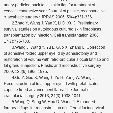
artery-pedicled back fascia skin flap for treatment of
cervical contractive scar. Journal of plastic, reconstructive
& aesthetic surgery : JPRAS 2006, 59(4):331-336.
2.Zhao Y, Wang J, Yan X, Li D, Xu J: Preliminary
survival studies on autologous cultured skin fibroblasts
transplantation by injection. Cell transplantation 2008,
17(7):775-783.
3.Wang J, Wang Y, Yu L, Guo X, Zhang L: Correction
of adhesive folded upper eyelid by adhesiotomy and
restoration of volume with retro-orbicularis oculi fat flap and
fat granule injection. Plastic and reconstructive surgery
2009, 123(6):196e-197e.
4.Gu Y, Guo X, Wang T, Yu H, Yang W, Wang J:
Reconstruction of total upper eyelid with prefabricated
capsule-lined advancement flaps. The Journal of
craniofacial surgery 2013, 24(3):1038-1041.
5.Wang Q, Song W, Hou D, Wang J: Expanded
forehead flaps for reconstruction of different faciocervical