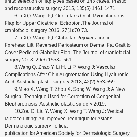
units: selection of flap types based on 143 cases. Plastic
and reconstructive surgery 2015, 135(5):1461-1471.
6.Li XQ, Wang JQ: Orbicularis Oculi Myocutaneous
Flap for Upper Cicatricial Ectropion.The Journal of
craniofacial surgery 2016, 27(1):70-73.
7.Li XQ, Wang JQ: Glabellar Rejuvenation in
Forehead Lift: Reversed Periosteum or Dermal Fat Graft to
Cover Pedicled Glabellar Flap. The Journal of craniofacial
surgery 2018, 29(6):1558-1561.
8.Wang Q, Zhao Y, Li H, Li P, Wang J: Vascular
Complications After Chin Augmentation Using Hyaluronic
Acid. Aesthetic plastic surgery 2018, 42(2):553-559.
9.Miao X, Wang T, Zhou X, Song W, Wang J: A New
Surgical Technique Used for Correction of Congenital
Blepharoptosis. Aesthetic plastic surgery 2019.
10.Zou C, Liu Y, Wang X, Wang T, Wang J: Vertical
Midface Lifting: An Improved Technique for Asians.
Dermatologic surgery : official
publication for American Society for Dermatologic Surgery