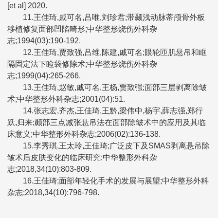
[et al] 2020.
11.王佳琦,戚可名,吕唯,刘珍君;带颞浅动脉蒂颅骨外板
移植修复面部凹陷畸形;中华整形烧伤外科杂
志;1994(03):190-192.
12.王佳琦,贾致强,吕维,陈建,戚可名;眼轮匝肌悬吊和眶
隔固定法下睑袋修除术;中华整形烧伤外科杂
志;1999(04):265-266.
13.王佳琦,赵敏,戚可名,王杨,贾致强;面部三层剥离除皱
术;中华整形外科杂志;2001(04):51.
14.张志宏,齐杰,王佳琦,王黔,梁伟中,杨宇,薛志强,郑行
跃,归来;颞部三点减张悬吊法在面部除皱术中的应用及其临
床意义;中华整形外科杂志;2006(02):136-138.
15.李秀琪,王太玲,王佳琦;广泛皮下及SMAS剥离悬吊除
皱术后皮肤变化的临床研究;中华整形外科杂
志;2018,34(10):803-809.
16.王佳琦;面部年轻化手术的发展与展望;中华整形外科
杂志;2018,34(10):796-798.