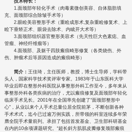
技术特长
：
1.面颈部年轻化手术（肉毒素微创美容、自体脂肪填
充、面颈部综合除皱手术等）
2.眼睑美容整形手术（重睑成形术,复杂重睑修复术、上
睑下垂矫正术、眼袋去除术、内眦开大术等）
3.面颈部组织器官整形美容术（先天性巨大色素痣、血
管瘤、神经纤维瘤等）
4.面颈部、及躯干四肢瘢痕畸形修复（各类烧伤、外
伤、肿瘤术后等原因造成的瘢痕畸形）
简介
：
王佳琦，主任医师，教授，博士生导师，学科带
头人，国家科学技术奖评审专家。1983年于山东医科大学
毕业后即在整形外科医院从事整形外科工作至今，多年来从
事整形外科各类疾病的治疗，尤以瘢痕修复及面颈部年轻化
临床手术见长。2001年在全国率先创建了“面颈部整形中
心”，从业以来个人手术总量位居全院前茅，不断创新各种
手术术式，迄今已过逾万例实践，所带领的科室连续多年荣
膺全院手术量前列。承担了包括首发基金、卫生部科研基金
在内的10余项课题研究。“超长斜方肌肌皮瓣修复颈部瘢痕