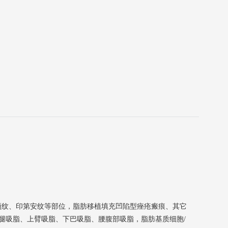
颈纹、印第安纹等部位，脂肪移植填充凹陷型痤疮瘢痕、其它
小腿吸脂、上臂吸脂、下巴吸脂、腰腹部吸脂，脂肪基质细胞/