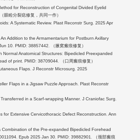
Method for Reconstruction of Congenital Divided Eyelid
共同一作
（眼睑分裂痣修复，
）
oids: A Systematic Review. Plast Reconstr Surg. 2025 Apr
: An Addition to the Armamentarium for Postburn Axillary
 Jun 10. PMID: 38857442. （
修复）
腋窝瘢痕
with Normal Anatomical Structures: Bipedicled Preexpanded
ead of print. PMID: 38709044. （
修复）
口周瘢痕
cutaneous Flaps. J Reconstr Microsurg. 2025
eller Flaps in a Jigsaw Puzzle Approach. Plast Reconstr
 Transferred in a Scarf-wrapping Manner. J Craniofac Surg.
s for Extensive Cervicothoracic Defect Reconstruction. Ann
g a Combination of the Pre-expanded Bipedicled Forehead
000011094. Epub 2025 Jan 30. PMID: 39882901. （
颈部瘢痕