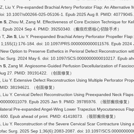
Z, Liu Y. Pre-expanded Brachial Artery Perforator Flap: An Alternative 
 doi: 10.1007/s00266-025-05106-1. Epub 2025 Aug 8. PMID: 40779045.
in S
, Zhou M, Zang M. Effectiveness of Core Excision Technique for Kel
. Epub 2024 Sep 4. PMID: 39250340.
（瘢痕疙瘩核心切除手术）
n T,
Jin S
, Liu Y. Preexpanded Brachial Artery Perforator Propeller Flap
Jan 1;155(1):176-184. doi: 10.1097/PRS.0000000000011576. Epub 2024
 A New Option to Preserve Esthetics in Perioral Defect Reconstruction 
ofac Surg. 2024 May 6. doi: 10.1097/SCS.0000000000010217. Epub ah
n S
, Zang M. Angiosome-Guided Perfusion Decellularization of Fascio
024 Aug 27. PMID: 39191422. （创面修复）
, Liu Y. Extensive Defect Reconstruction Using Multiple Perforator Prop
86. PMID: 38194621. （创面修复）
S, Liu Y. Cervical Defect Reconstruction Using Preexpanded Neck Flaps
0000000011079. Epub 2025 Jan 9. PMID: 39785976. （
修复）
颈部瘢痕
. Bilateral Pre-expanded Angel-Wing Lower Trapezius Myocutaneous Flap
4600. Epub ahead of print. PMID: 41418073. （
修复）
颈部瘢痕
S, Liu Y. Reconstruction of the Severe Cervical Scar Contracture Usin
iofac Surg. 2025 Sep 1;36(6):2083-2087. doi: 10.1097/SCS.0000000