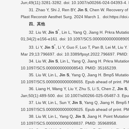
Jun;49(11):3281-3282. doi: 10.1007/s00266-024-04393-4.
31. Zhao Y, Shi J, Ren BY,
Jin S
, Chen W. Recovery of s
Plast Reconstr Aesthet Surg. 2024 March 1. doi:https://doi
四、其他
*
32. Liu W,
Jin S
, Lin L, Yang Q, Jiang H. Prkra Muta
01;34(2):e156-e161. doi: 10.1097/SCS.000000000000
*
33. Li Y,
Jin S
, Li Y, Guo F, Luo T, Pan B, Lei M, Liu 
Mar 29;13:796697. doi: 10.3389/fpsyt.2022.796697. 
34. Liu W,
Jin S
, Lin L, Yang Q, Jiang H. Prkra Mutati
10.1097/SCS.0000000000008543. PMID: 35165239.
35. Liu W, Lin L,
Jin S
, Yang Q, Jiang H. Bmp5 Mutatio
10.1097/SCS.0000000000008655. Epub ahead of print. PM
36. Liang H, Wang Y, Liu Y, Zhu S, Li S, Chen Z,
Jin S
,
Jan;50(1):489-500. doi: 10.1007/s00266-025-05487-3. Ep
37. Liu W, Lin L, Sun Y,
Jin S
, Yang Q, Jiang H. Bmp5 
10.1097/SCS.0000000000009025. Epub ahead of print. PM
38. Liu W, Lin L, Yang Q,
Jin S
, Jiang H. Point Mutati
10.1097/SCS.0000000000008837. PMID: 35968958.