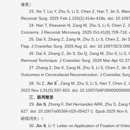
修复）
23. Xie T, Liu Y, Zhu S, Li S, Chen Z, Han T, Jin S, 
Reconstr Surg. 2025 Feb 1;155(2):414e-418e. doi: 10
24. Han T, Khavanin N, Zang M, Zhu S, Li S, Chen Z, Ji
Concerns. J Reconstr Microsurg. 2025 Oct;41(8):709-7
25. Dai X, Zhang Z, Zang M, Zhu S, Li S, Chen Z, Jin 
Flap. J Craniofac Surg. 2025 Aug 11. doi: 10.1097/SCS.0
26. Dai X, Zhang Z, Jin S, Du Q, Zang M, Zhu S, Li S
Removal Technique. J Craniofac Surg. 2026 Mar-Apr 01;3
27. Zhang Z, Dai X, Zang M, Zhu S, Li S, Chen Z, Jin 
Outcomes in Cervicofacial Reconstruction. J Craniofac 
*
28. Yu Z,
Jin S
, Zang M, Zhu S, Li S, Han T, Chen Z, 
2023 Nov 1;91(5):597-603. doi: 10.1097/SAP.0000
三、眼周整形
29.
Jin S
, Zhong F, Del Hernandez ARR, Zhu S, Zang M, 
627. doi: 10.1007/s00266-025-05427-1. Epub 2025 Nov 6.
睑线消失）
）
30.
Jin S
, Li Y. Letter on Application of Fixation of Or