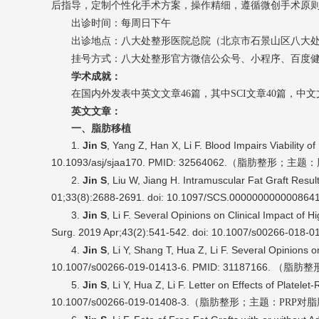
后指导，定制个性化手术方案，操作精细，遵循微创手术原
出诊时间：每周日下午
出诊地点：八大处整形医院总院（北京市石景山区八大处
挂号方式：八大处整形官方微信公众号、小程序、百度
学术成就：
在国内外发表中英文文章46篇，其中SCI文章40篇，中
英文文章：
一、脂肪移植
1.
Jin S
, Yang Z, Han X, Li F. Blood Impairs Viability 
10.1093/asj/sjaa170. PMID: 32564062.（脂肪整形
；主题：
2.
Jin S
, Liu W, Jiang H. Intramuscular Fat Graft Res
01;33(8):2688-2691. doi: 10.1097/SCS.0000000000008
3.
Jin S
, Li F. Several Opinions on Clinical Impact of
Surg. 2019 Apr;43(2):541-542. doi: 10.1007/s00266-
4.
Jin S
, Li Y, Shang T, Hua Z, Li F. Several Opinions 
10.1007/s00266-019-01413-6. PMID: 31187166. （脂肪整
5.
Jin S
, Li Y, Hua Z, Li F. Letter on Effects of Plate
10.1007/s00266-019-01408-3.（脂肪整形
；主题：PRP对