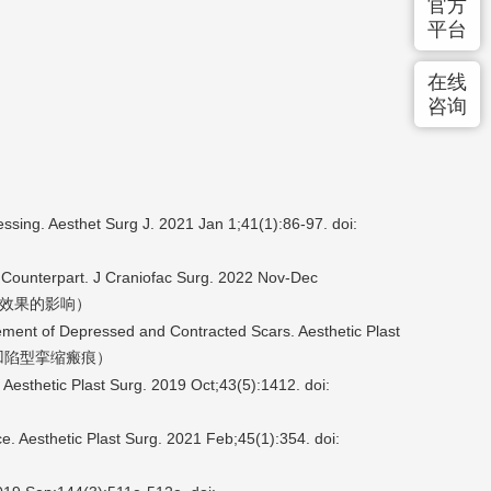
官方
平台
在线
咨询
essing. Aesthet Surg J. 2021 Jan 1;41(1):86-97. doi:
s Counterpart. J Craniofac Surg. 2022 Nov-Dec
效果的影响）
gement of Depressed and Contracted Scars. Aesthetic Plast
）
凹陷型挛缩瘢痕
. Aesthetic Plast Surg. 2019 Oct;43(5):1412. doi:
ce. Aesthetic Plast Surg. 2021 Feb;45(1):354. doi: