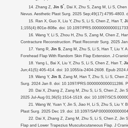
*
14. Zhang Z,
Jin S
, Dai X, Zhu S, Zang M, Li S, Chen 
Nevus. Aesthetic Plast Surg. 2025 Sep;49(17):4795-4803.
15. Ran X, Guo X, Liu Y, Zhu S, Li S, Chen Z, Han T,
J
1;155(4):801e-808e. doi: 10.1097/PRS.0000000000011733
16. Wang Y, Li S, Zhou H, Zhu S, Zang M, Chen Z, Ha
Contracture Reconstruction. Plast Reconstr Surg. 2025 
17. Yang R,
Jin S
, Zang M, Zhu S, Li S, Han T, Liu Y.
Forehead Flap With Random Skin Flap Extension. J Crani
18. Yang L, Bai X, Liu Y, Zhu S, Li S, Chen Z, Han T,
Ji
Jun;41(5):405-414. doi: 10.1055/a-2404-2608. Epub 2
19. Wang Y,
Jin S
, Zang M, Han T, Zhu S, Li S, Chen Z
Surg. 2024 Jan 8. doi: 10.1097/PRS.00000000000112
20. Dai X, Zhang Z, Zang M, Zhu S, Li S, Chen Z, Jin 
2025 Jul-Aug 01;36(5):1514-1519. doi: 10.1097/SCS.000
21. Wang W, Yuan Y, Jin S, Jiao H, Li S, Zhu S, Liu Y
Plast Surg. 2025 Dec 19. doi: 10.1097/SAP.000000000000
22. Dai X, Zhang Z, Zang M, Zhu S, Li S, Chen Z, Jin 
Flap and Lower Trapezius Musculocutaneous Flap. J Cran