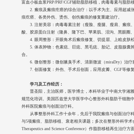
富血小板血浆PRP/PRF/CGF辅助脂肪移植，肉毒毒素与脂
2. 瘢痕及瘢痕疙瘩的综合治疗：以手术为主、应用超
痕疙瘩、各类外伤、烫伤、创伤瘢痕的修复重建治疗。
3. 注射美容：肉毒毒素注射（瘦脸、瘦腿、瘦肩、瘢
酸、胶原蛋白注射（隆鼻、隆下巴、苹果肌、泪沟、黑眼圈、
4. 眼周整形：开眼角术后瘢痕修复、切提眉、上睑皮
5. 体表肿物：色素痣、巨痣、黑毛痣、胎记、皮脂腺
合。
6. 微创整形：微创腋臭手术、清新微波（miraDry）治
7. 创面修复：外伤、手术后创面，应用皮瓣、CGF等修
学习及工作经历：
晋圣阳，主治医师，医学博士，本科毕业于中南大学湘
规范化培训。美国匹兹堡大学医学中心整形外科脂肪干细胞中心（Adipose Stem Cel
外科医院瘢痕与创面治疗科。
从事整形外科工作十余年，先后于我院瘢痕与创面治疗
与5项瘢痕、脂肪移植、衰老相关课题；多次在整形外科学术会议上发言，其中作为特邀
Therapeutics and Science Conferen