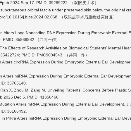
 Epub 2024 Sep 17. PMID: 39289222.
（双眼皮手术）
ubcutaneous orbital fascia under preserved skin below the original crea
.org/10.1016/j.bjps.2024.02.068. （
重睑过宽修复）
双眼皮手术后
tion Alters Long Noncoding RNA Expression During Embryonic External 
8909. PMID: 35968982.（共同一作）
Y. The Effects of Research Activities on Biomedical Students' Mental Hea
PMID: 35422724; PMCID: PMC9004543. （共同一作）
on Alters circRNA Expression During Embryonic External Ear Developmen
n Alters miRNA Expression During Embryonic External Ear Development.
ID: 35765140.
 Ran X, Zhou M, Zang M. Unveiling Patients' Concerns Before Plastic S
ub 2025 Dec 5. PMID: 41350466.
Mutation Alters mRNA Expression During External Ear Development. J C
ID: 36166492.
on in Prkra Alters miRNA Expression During Embryonic External Ear Dev