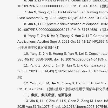
6.
Jin S
, Li F. Fate of Free Fat Grafts with or withou
10.1097/PRS.0000000000005965. PMID: 31461055.（
7.
Jin S
, Yang Z, Li F. Cell-Enriched Fat Grafting Imp
Plast Reconstr Surg. 2020 May;145(5):1005e. doi: 10
8.
Jin S
, Li F. Systemic Administration of Adipose-Der
10.1097/PRS.0000000000006217. PMID: 31764689.（
9. Yang Z,
Jin S
, He Y, Zhang X, Han X, Li F. Comparis
Applications. Aesthet Surg J. 2021 Oct 15;41(11):NP
）
用于皮肤年轻化的效果区别
10. Yang Z,
Jin S
, Huang S, Yan R, Lei Z. Concentrate
Sep;48(18):3658-3668. doi: 10.1007/s00266-024-04159-
11. Yang Z, Dong L,
Jin S
, Han X, Li F. Comparison of 
Surg J. 2023 Jun 14;43(7):NP573-NP586. doi: 10.10
）
别
12. Yang Z, Li M,
Jin S
, Zhang X, Han X, Li F. Fat Gra
PMID: 31739896. （脂肪整形
：脂肪移植用于面部年轻化手
二、瘢痕、瘢痕疙瘩、创面修复
13.
Jin S
, Liu Y, Zhu S, Li S, Chen Z, Zang M. Local in
2025 Aug;51(6):107549. doi: 10.1016/j.burns.2025.10754