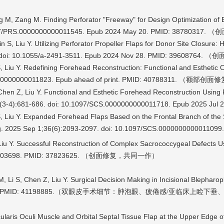
Wang M, Zang M. Finding Perforator "Freeway" for Design Optimization 
.1097/PRS.0000000000011545. Epub 2024 May 20. PMID: 38780317
n S, Liu Y. Utilizing Perforator Propeller Flaps for Donor Site Closure
18. doi: 10.1055/a-2491-3511. Epub 2024 Nov 28. PMID: 39608764.
S, Liu Y. Redefining Forehead Reconstruction: Functional and Esthetic
000000000011823. Epub ahead of print. PMID: 40788311. （
创面修
额部
, Chen Z, Liu Y. Functional and Esthetic Forehead Reconstruction Usi
7(3-4):681-686. doi: 10.1097/SCS.0000000000011718. Epub 2025 Jul 
S, Liu Y. Expanded Forehead Flaps Based on the Frontal Branch of the S
Surg. 2025 Sep 1;36(6):2093-2097. doi: 10.1097/SCS.000000000001109
Liu Y. Successful Reconstruction of Complex Sacrococcygeal Defects Us
000000003698. PMID: 37823625. （创面修复，共同一作）
Li S, Chen Z, Liu Y. Surgical Decision Making in Incisional Blepharopl
 PMID: 41198885.
（双眼皮手术细节：肿泡眼、疲倦感/亚临床上睑下垂
bicularis Oculi Muscle and Orbital Septal Tissue Flap at the Upper Edge o