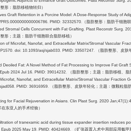
t Adipogenic Adjuncts to Enhance Graft Outcomes. Plast Reconstr Surg. 
脂肪整形
）
：脂肪移植物转归
roves Graft Retention in a Porcine Model: A Dose-Response Study of Ad
.1097/PRS.0000000000006786. PMID: 32332570.（脂肪整形
：脂肪干细胞
ived Stromal Cells Concurrent with Fat Grafting. Plast Reconstr Surg. 2
脂肪整形
）
；主题：脂肪干细胞联合脂肪移植
on of Microfat, Nanofat, and Extracellular Matrix/Stromal Vascular Frac
1557-NP1570. doi: 10.1093/asj/sjab033. PMID: 33507247. （脂肪整形、
d Deoiled Fat: A Novel Method of Fat Processing to Improve Fat Graft S
y. Epub 2024 Jul 16. PMID: 39014232. （脂肪整形
；主题：脂肪移植、脂
Microfat, Nanofat, and Extracellular Matrix/Stromal Vascular Fraction 
93/asj/sjad058. PMID: 36916959. （脂肪整形、皮肤年轻化
；主题：微颗粒脂
fting for Facial Rejuvenation in Asians. Clin Plast Surg. 2020 Jan;47(1
）
术在东亚人的手术经验
filtration of tranexamic acid during tissue expander insertion reduces p
9. Epub 2025 May 19. PMID: 40424669.
（扩张器置入术中局部应用氨甲