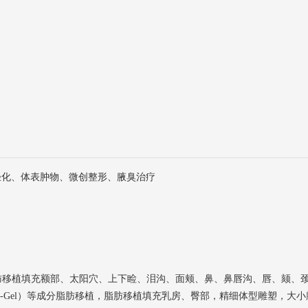
轻化、体表肿物、微创整形、腋臭治疗
脂肪移植填充额部、太阳穴、上下睑、泪沟、面颊、鼻、鼻唇沟、唇、颏、
-Gel）等成分脂肪移植，脂肪移植填充乳房、臀部，精细体型雕塑，大