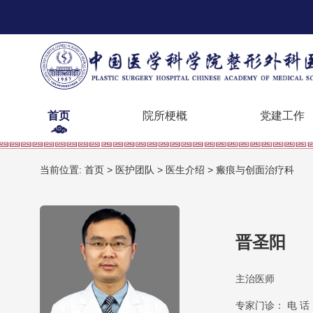
首页
院所梗概
党建工作
当前位置:
首页
>
医护团队
>
医生介绍
>
瘢痕与创面治疗科
晋圣阳
主治医师
专家门诊： 电 话：0