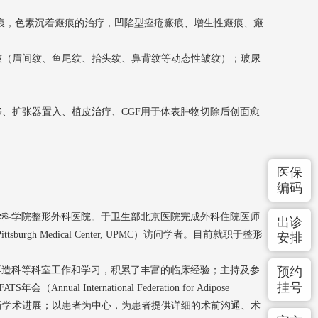
瘢痕，色素沉着瘢痕的治疗，凹陷型痤疮瘢痕、增生性瘢痕、瘢
皱（眉间纹、鱼尾纹、抬头纹、鼻背纹等动态性皱纹）；玻尿
。
移、扩张器置入、植皮治疗、CGF用于体表肿物切除后创面愈
医保
编码
学科学院整形外科医院。于卫生部北京医院完成外科住院医师
出诊
 Pittsburgh Medical Center, UPMC）访问学者。目前就职于整形
安排
预约
再造科等科室工作和学习，积累了丰富的临床经验；主持及参
挂号
nternational Federation for Adipose
际整形领域最新学术进展；以患者为中心，为患者提供详细的术前沟通、术