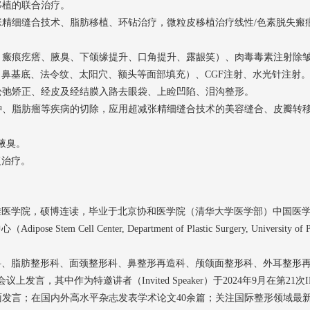
肪移植的联合治疗。
减张精细缝合技术、脂肪移植、环钻治疗，微粒皮移植治疗线性/色素脱失
痕、瘢痕疙瘩、腋臭、下颌缘提升、口角提升、露龈笑）、肉毒毒素注射除
鼻基底、法令纹、太阳穴、额头等面部填充）、CGF注射、水光针注射
肤松弛矫正、经皮及经结膜入路去眼袋、上睑凹陷、泪沟整形。
囊肿、脂肪瘤等疾病的切除，应用超减张精细缝合技术的美容缝合、皮瓣转
疗腋臭。
复治疗。
雅医学院，硕博连读，毕业于北京协和医学院（清华大学医学部）中国医
l Center, Department of Plastic Surgery, University of
科、脂肪整形科、面颈整形科、鼻整形再造科、颅颌面整形科、外耳整形
讲者（Invited Speaker）于2024年9月在第21次IFATS年会（Annual I
ce）作脂肪移植再生治疗方面发言；在国内外高水平杂志发表学术论文40余篇；关注国