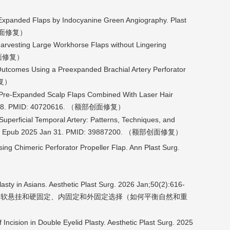
of Expanded Flaps by Indocyanine Green Angiography. Plast
. （创面修复）
: Harvesting Large Workhorse Flaps without Lingering
 （创面修复）
 Outcomes Using a Preexpanded Brachial Artery Perforator
复）
ng Pre-Expanded Scalp Flaps Combined With Laser Hair
28. PMID: 40720616. （
创面修复）
额部
uperficial Temporal Artery: Patterns, Techniques, and
9. Epub 2025 Jan 31. PMID: 39887200. （
创面修复）
额部
ing Chimeric Perforator Propeller Flap. Ann Plast Surg.
asty in Asians. Aesthetic Plast Surg. 2026 Jan;50(2):616-
软悬挂和硬固定、内固定和外固定选择（如何平衡自然和重
、
f Incision in Double Eyelid Plasty. Aesthetic Plast Surg. 2025