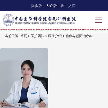
就诊版
大众版
职工入口
当前位置:
首页
>
医护团队
>
医生介绍
>
瘢痕与创面治疗科