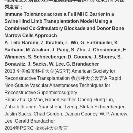
秀发言；
Immune Tolerance across a Full MHC Barrier in a
Swine Hind Limb Transplantation Model Using a
Combined Co-Stimulatory Blockade and Donor Bone
Marrow Cells Approach
A. Leto Barone, Z. Ibrahim, L. Wu, G. Furtmueller, K.
Sarhane, M. Alrakan, J. Pang, S. Zhu, J. Christensen, E.
Wimmers, S. Schneeberger, D. Cooney, J. Shores, S.
Bonawitz, J. Sacks, W. Lee, G. Brandacher
2013 全美修复移植大会(ASRT) American Society for
Reconstructive Transplantation 收录并大会发言A Rapid
Non-Suture Vascular Anastomoses Techniques for
Reconstructive Supermicrosurgery
Shan Zhu, Qi Mao, Robert Sucher, Cheng-Hung Lin,
Zuhaib Ibrahim, Yuansheng Tzeng, Stefan Schneeberger,
Justin Sacks, Chad Gordon, Damon Cooney, W. P. Andrew
Lee, Gerald Brandacher
2014年PSRC 收录并大会发言