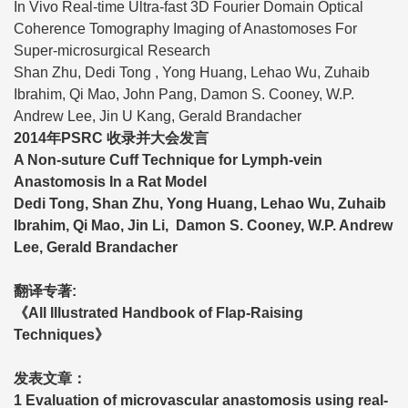
In Vivo Real-time Ultra-fast 3D Fourier Domain Optical
Coherence Tomography Imaging of Anastomoses For
Super-microsurgical Research
Shan Zhu, Dedi Tong , Yong Huang, Lehao Wu, Zuhaib
Ibrahim, Qi Mao, John Pang, Damon S. Cooney, W.P.
Andrew Lee, Jin U Kang, Gerald Brandacher
2014年PSRC 收录并大会发言
A Non-suture Cuff Technique for Lymph-vein
Anastomosis In a Rat Model
Dedi Tong, Shan Zhu, Yong Huang, Lehao Wu, Zuhaib
Ibrahim, Qi Mao, Jin Li, Damon S. Cooney, W.P. Andrew
Lee, Gerald Brandacher
翻译专著:
《All Illustrated Handbook of Flap-Raising
Techniques》
发表文章：
1 Evaluation of microvascular anastomosis using real-