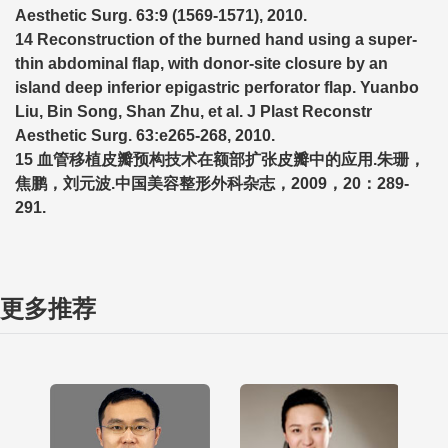
Aesthetic Surg. 63:9 (1569-1571), 2010.
14 Reconstruction of the burned hand using a super-
thin abdominal flap, with donor-site closure by an
island deep inferior epigastric perforator flap. Yuanbo
Liu, Bin Song, Shan Zhu, et al. J Plast Reconstr
Aesthetic Surg. 63:e265-268, 2010.
15 血管移植皮瓣预构技术在额部扩张皮瓣中的应用.朱珊，
焦鹏，刘元波.中国美容整形外科杂志，2009，20：289-
291.
更多推荐