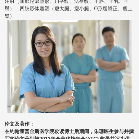
注射（面部轮廓塑形、
川字纹
、法令纹、丰唇、丰乳、丰
臀），四肢形体雕塑（瘦大腿、
瘦小腿
、O形腿矫正、瘦上
臂）
论文及著作：
在约翰霍普金斯医学院攻读博士后期间，朱珊医生参与并撰
写的论文分别被2013年全美移植年会(ATC) 收录并评为优