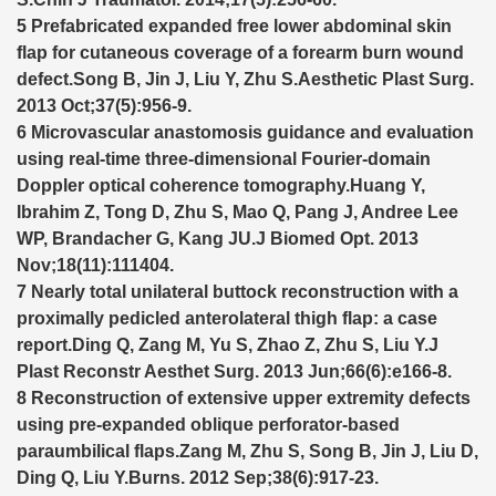
5 Prefabricated expanded free lower abdominal skin
flap for cutaneous coverage of a forearm burn wound
defect.Song B, Jin J, Liu Y, Zhu S.Aesthetic Plast Surg.
2013 Oct;37(5):956-9.
6 Microvascular anastomosis guidance and evaluation
using real-time three-dimensional Fourier-domain
Doppler optical coherence tomography.Huang Y,
Ibrahim Z, Tong D, Zhu S, Mao Q, Pang J, Andree Lee
WP, Brandacher G, Kang JU.J Biomed Opt. 2013
Nov;18(11):111404.
7 Nearly total unilateral buttock reconstruction with a
proximally pedicled anterolateral thigh flap: a case
report.Ding Q, Zang M, Yu S, Zhao Z, Zhu S, Liu Y.J
Plast Reconstr Aesthet Surg. 2013 Jun;66(6):e166-8.
8 Reconstruction of extensive upper extremity defects
using pre-expanded oblique perforator-based
paraumbilical flaps.Zang M, Zhu S, Song B, Jin J, Liu D,
Ding Q, Liu Y.Burns. 2012 Sep;38(6):917-23.