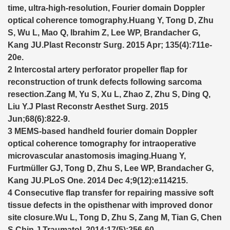
time, ultra-high-resolution, Fourier domain Doppler
optical coherence tomography.Huang Y, Tong D, Zhu
S, Wu L, Mao Q, Ibrahim Z, Lee WP, Brandacher G,
Kang JU.Plast Reconstr Surg. 2015 Apr; 135(4):711e-
20e.
2 Intercostal artery perforator propeller flap for
reconstruction of trunk defects following sarcoma
resection.Zang M, Yu S, Xu L, Zhao Z, Zhu S, Ding Q,
Liu Y.J Plast Reconstr Aesthet Surg. 2015
Jun;68(6):822-9.
3 MEMS-based handheld fourier domain Doppler
optical coherence tomography for intraoperative
microvascular anastomosis imaging.Huang Y,
Furtmüller GJ, Tong D, Zhu S, Lee WP, Brandacher G,
Kang JU.PLoS One. 2014 Dec 4;9(12):e114215.
4 Consecutive flap transfer for repairing massive soft
tissue defects in the opisthenar with improved donor
site closure.Wu L, Tong D, Zhu S, Zang M, Tian G, Chen
S.Chin J Traumatol. 2014;17(5):256-60.