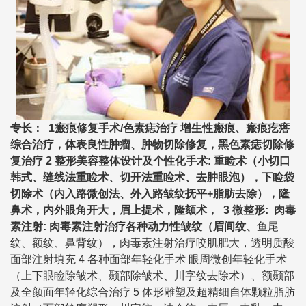
专长： 1瘢痕修复手术/色素痣治疗 增生性瘢痕、瘢痕疙瘩
综合治疗，体表良性肿瘤、肿物切除修复，黑色素痣切除修
复治疗 2 整形美容整体设计及个性化手术: 重睑术（小切口
韩式、缝线法重睑术、切开法重睑术、去肿眼泡），下睑袋
切除术（内入路微创法、外入路皱纹抚平+脂肪去除），隆
鼻术，内外眼角开大，眉上提术，隆颏术， 3 微整形: 肉毒
素注射: 肉毒素注射治疗各种动力性皱纹（眉间纹、
鱼尾
纹
、额纹、鼻背纹），肉毒素注射治疗咬肌肥大，透明质酸
面部注射填充 4 各种面部年轻化手术 眼周微创年轻化手术
（上下眼睑除皱术、颞部除皱术、川字纹去除术）、额颞部
及全颜面年轻化综合治疗 5 体形雕塑及超精细自体颗粒脂肪