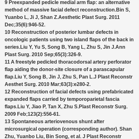
9 Preexpanded pedicle medial arm flap: an alternative
method of massive facial defect reconstruction.Bin S,
Yuanbo L, Ji J, Shan Z.Aesthetic Plast Surg. 2011
Dec;35(6):946-52.
10 Reconstruction of posterior lumbar defects in
oncologic patients using two island flaps of the back in
series.Liu Y, Yu S, Song B, Yang L, Zhu S, Jin J.Ann
Plast Surg. 2010 Sep;65(3):326-9.
11 A freestyle pedicled thoracodorsal artery perforator
flap aiding the donor-site closure of a parascapular
flap.Liu Y, Song B, Jin J, Zhu S, Pan L.J Plast Reconstr
Aesthet Surg. 2010 Mar;63(3):e280-2.
12 Reconstruction of facial defects using prefabricated
expanded flaps carried by temporoparietal fascia
flaps.Liu Y, Jiao P, Tan X, Zhu S.Plast Reconstr Surg.
2009 Feb;123(2):556-61.
13 Spontaneous arteriovenous shunt after
microsurgical operation (corresponding author). Shan
Zhu, Yuanbo Liu, Bin Song, et al. J Plast Reconstr