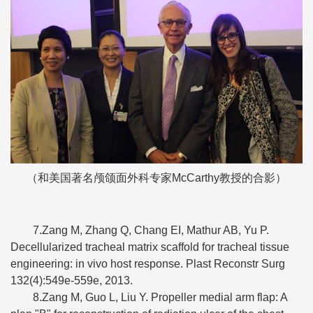
（和美国著名颅颌面外科专家McCarthy教授的合影）
7.Zang M, Zhang Q, Chang EI, Mathur AB, Yu P.
Decellularized tracheal matrix scaffold for tracheal tissue
engineering: in vivo host response. Plast Reconstr Surg
132(4):549e-559e, 2013.
8.Zang M, Guo L, Liu Y. Propeller medial arm flap: A