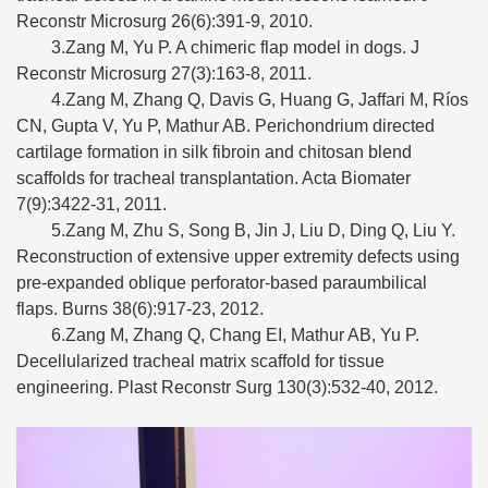
Reconstr Microsurg 26(6):391-9, 2010.
3.Zang M, Yu P. A chimeric flap model in dogs. J
Reconstr Microsurg 27(3):163-8, 2011.
4.Zang M, Zhang Q, Davis G, Huang G, Jaffari M, Ríos
CN, Gupta V, Yu P, Mathur AB. Perichondrium directed
cartilage formation in silk fibroin and chitosan blend
scaffolds for tracheal transplantation. Acta Biomater
7(9):3422-31, 2011.
5.Zang M, Zhu S, Song B, Jin J, Liu D, Ding Q, Liu Y.
Reconstruction of extensive upper extremity defects using
pre-expanded oblique perforator-based paraumbilical
flaps. Burns 38(6):917-23, 2012.
6.Zang M, Zhang Q, Chang EI, Mathur AB, Yu P.
Decellularized tracheal matrix scaffold for tissue
engineering. Plast Reconstr Surg 130(3):532-40, 2012.