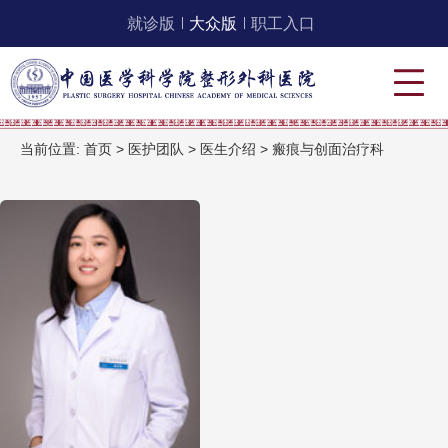
就诊版
大众版
职工入口
当前位置:
首页
>
医护团队
>
医生介绍
>
瘢痕与创面治疗科