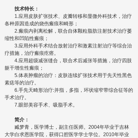
技术特长
：
1.应用皮肤扩张技术、皮瓣转移和显微外科技术，治疗
各种原因造成的烧伤瘢痕和畸形；
2.瘢痕内剥离松解，联合自体颗粒脂肪注射技术治疗萎
缩性和凹陷性瘢痕；
3.应用外科手术结合放射治疗和激素注射治疗等综合治
疗措施，治疗瘢痕疙瘩。
4.应用超级减张缝合，联合术后减张等措施，治疗四肢
躯干增生性瘢痕；
5.体表肿瘤的治疗：皮肤连续扩张技术用于先天性黑色
素痣等的治疗。
6.手先天畸形治疗:并指，多指，环状缩窄带综合征等的
手术治疗。
7.眼部美容手术、吸脂手术。
简介
：
臧梦青，医学博士，副主任医师。2004年毕业于吉林
大学白求恩医学院，获得口腔医学学士学位。2010年毕业