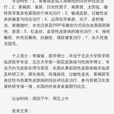
专业特长：1、青春期及成人期痤疮的综合评估及治
疗；2、黄褐斑、雀斑、日光性黑子、褐青斑、太田痣、咖
啡斑等复杂色素斑的个体化治疗；3、敏感皮肤、过敏性皮
炎的修复与综合治疗；4、运用化学换肤、光子、皮秒激
光、射频微针、水光注射及PRP等微创方式综合改善面部肤
色、肤质；5、红血丝、血管性皮肤病的激光治疗；6、痤疮
瘢痕、外伤后瘢痕、妊娠纹、颈纹修复治疗；7、永久性激
光脱毛。
个人简介：李臻臻，医学博士，毕业于北京大学医学部
临床医学专业，北京大学第一医院皮肤病与性病学博士，专
业方向为皮肤生理与美容，长期从事损容性皮肤病相关临床
及科研工作。擅长痤疮、玫瑰痤疮、过敏性皮炎、黄褐斑等
炎症性与色素性皮肤病的综合评估及治疗。参与首都卫生发
展科研专项一项，在国内外发表多篇期刊论文。
出诊时间：周四下午、周五上午
发表文章：