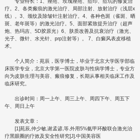
专业特长：1、痤疮、玫瑰痤疮、痘印、痘坑的修复治
疗。2、各类瘢痕的激光治疗、局部注射、放射治疗（浅层x
线）。3、颈纹及除皱针注射治疗。4、各种色斑（雀斑、晒
斑、老年斑等）的激光治疗。5、面部紧致提升治疗（超声
炮、热玛吉、5D胶原光）6、肤质改善及抗衰治疗（激光、
光子、微针、水光针、prp注射等）。 7、白癜风表皮移植
术。
个人简介：苑辰，医学博士，毕业于北京大学医学部临
床医学专业，北京大学第一医院皮肤与性病学博士，专业方
向为皮肤生理与美容、瘢痕修复，长期从事相关临床工作及
临床研究。
出诊时间：周一上午、周三上午、周四下午、周五下
午、周日上午
发表文章：
[1]苑辰,仲少敏,谢孟谚,等.外用5%氨甲环酸联合激光治
疗黑眼圈的疗效及安全性研究[J].中国美容医