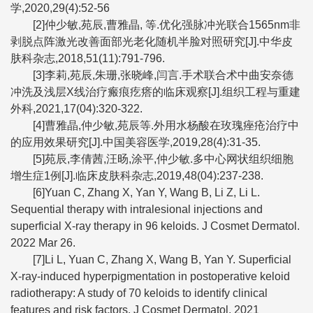
学,2020,29(4):52-56
[2]仲少敏,苑辰,曹雅晶, 等.优化强脉冲光联合1565nm非
剥脱点阵激光改善面部光老化随机半脸对照研究[J].中华皮
肤科杂志,2018,51(11):791-796.
[3]李莉,苑辰,朱珊,张晓峰,闫言.手术联合术中曲安奈德
冲洗及浅层X线治疗瘢痕疙瘩的临床观察[J].组织工程与重建
外科,2021,17(04):320-322.
[4]曹雅晶,仲少敏,苑辰等.外用水杨酸在玫瑰痤疮治疗中
的应用效果研究[J].中国美容医学,2019,28(4):31-35.
[5]苑辰,李倩茜,汪旸,涂平,仲少敏.多中心网状组织细胞
增生症1例[J].临床皮肤科杂志,2019,48(04):237-238.
[6]Yuan C, Zhang X, Yan Y, Wang B, Li Z, Li L.
Sequential therapy with intralesional injections and
superficial X-ray therapy in 96 keloids. J Cosmet Dermatol.
2022 Mar 26.
[7]Li L, Yuan C, Zhang X, Wang B, Yan Y. Superficial
X-ray-induced hyperpigmentation in postoperative keloid
radiotherapy: A study of 70 keloids to identify clinical
features and risk factors. J Cosmet Dermatol. 2021