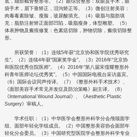
底，颏部截骨整形等。（2）眼综合整形：双眼皮手术，眼
袋手术，眉下垂矫正，泪沟矫正等。（3）微创注射美容：
肉毒毒素除皱、瘦脸，玻尿酸填充。（4）吸脂与脂肪填
充：脂肪注射矫正面部凹陷，吸脂瘦身，体型雕塑。（5）
体表肿物及瘢痕修复：色素痣切除，肿物切除，瘢痕切除整
形。
所获荣誉：（1）连续5年获“北京协和医学院优秀研究
生”。（2）连续4年获“国家奖学金”。（3）2016年“北京协
和医院优秀住院医师”。（4）2016年“第八届宋儒耀整形外
科青年医师论坛优秀奖”。（5）中国国际电视台采访嘉宾。
（6）国际会议同声传译。（7）《整形外科手术技术》、
《面部美容手术常见并发症及防治策略》副主译。（8）
《International Wound Journal》、《Aesthetic Plastic
Surgery》审稿人。
学术任职：（1）中华医学会整形外科学分会颅颌面学
组、面部年轻化学组成员。（2）中国整形美容协会面部年
轻化分会委员。（3）中国研究型医院学会整形外科学专业