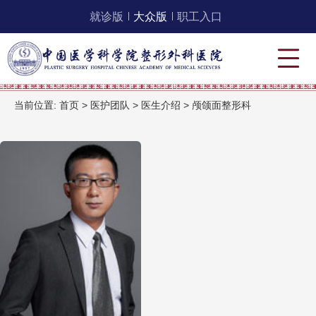
就诊版
大众版
职工入口
当前位置:
首页
>
医护团队
>
医生介绍
>
颅颌面整形科