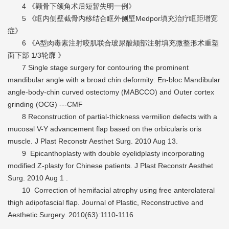
4 《颧骨下颌角术后短暂失明一例》
5 《眶内侧壁截骨内移结合眶外侧壁Medpor填充治疗眶距增宽
症》
6 《A型肉毒素注射咬肌联合玻尿酸颏部注射填充微整形术重塑
面下部 1/3轮廓 》
7 Single stage surgery for contouring the prominent
mandibular angle with a broad chin deformity: En-bloc Mandibular
angle-body-chin curved ostectomy (MABCCO) and Outer cortex
grinding (OCG) ---CMF
8 Reconstruction of partial-thickness vermilion defects with a
mucosal V-Y advancement flap based on the orbicularis oris
muscle. J Plast Reconstr Aesthet Surg. 2010 Aug 13.
9 Epicanthoplasty with double eyelidplasty incorporating
modified Z-plasty for Chinese patients. J Plast Reconstr Aesthet
Surg. 2010 Aug 1 .
10 Correction of hemifacial atrophy using free anterolateral
thigh adipofascial flap. Journal of Plastic, Reconstructive and
Aesthetic Surgery. 2010(63):1110-1116