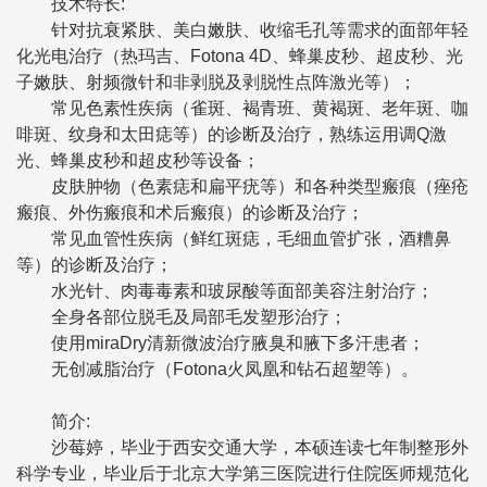
技术特长:
针对抗衰紧肤、美白嫩肤、收缩毛孔等需求的面部年轻
化光电治疗（热玛吉、Fotona 4D、蜂巢皮秒、超皮秒、光
子嫩肤、射频微针和非剥脱及剥脱性点阵激光等）；
常见色素性疾病（雀斑、褐青班、黄褐斑、老年斑、咖
啡斑、纹身和太田痣等）的诊断及治疗，熟练运用调Q激
光、蜂巢皮秒和超皮秒等设备；
皮肤肿物（色素痣和扁平疣等）和各种类型瘢痕（痤疮
瘢痕、外伤瘢痕和术后瘢痕）的诊断及治疗；
常见血管性疾病（鲜红斑痣，毛细血管扩张，酒糟鼻
等）的诊断及治疗；
水光针、肉毒毒素和玻尿酸等面部美容注射治疗；
全身各部位脱毛及局部毛发塑形治疗；
使用miraDry清新微波治疗腋臭和腋下多汗患者；
无创减脂治疗（Fotona火凤凰和钻石超塑等）。
简介:
沙莓婷，毕业于西安交通大学，本硕连读七年制整形外
科学专业，毕业后于北京大学第三医院进行住院医师规范化