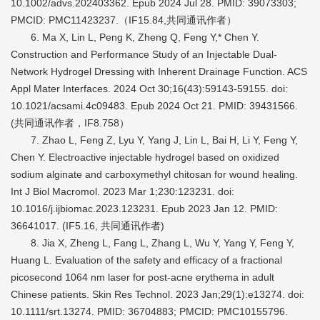
10.1002/advs.202403362. Epub 2024 Jul 28. PMID: 39073303;
PMCID: PMC11423237.（IF15.84,共同通讯作者）
6. Ma X, Lin L, Peng K, Zheng Q, Feng Y,* Chen Y.
Construction and Performance Study of an Injectable Dual-
Network Hydrogel Dressing with Inherent Drainage Function. ACS
Appl Mater Interfaces. 2024 Oct 30;16(43):59143-59155. doi:
10.1021/acsami.4c09483. Epub 2024 Oct 21. PMID: 39431566.
(共同通讯作者，IF8.758）
7. Zhao L, Feng Z, Lyu Y, Yang J, Lin L, Bai H, Li Y, Feng Y,
Chen Y. Electroactive injectable hydrogel based on oxidized
sodium alginate and carboxymethyl chitosan for wound healing.
Int J Biol Macromol. 2023 Mar 1;230:123231. doi:
10.1016/j.ijbiomac.2023.123231. Epub 2023 Jan 12. PMID:
36641017. (IF5.16, 共同通讯作者)
8. Jia X, Zheng L, Fang L, Zhang L, Wu Y, Yang Y, Feng Y,
Huang L. Evaluation of the safety and efficacy of a fractional
picosecond 1064 nm laser for post-acne erythema in adult
Chinese patients. Skin Res Technol. 2023 Jan;29(1):e13274. doi:
10.1111/srt.13274. PMID: 36704883; PMCID: PMC10155796.