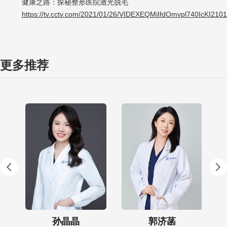
健康之路：探秘整形医院激光脱毛
https://tv.cctv.com/2021/01/26/VIDEXEQMiIfdOmvpl740IcKI2101
更多推荐
孙晶晶
郭济菡
黄