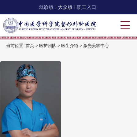
就诊版
大众版
职工入口
当前位置:
首页
>
医护团队
>
医生介绍
>
激光美容中心