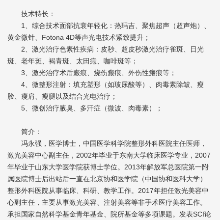
技术特长：
1、综合技术面部抗衰年轻化：热玛吉、聚焦超声（超声炮）、
黄金微针、Fotona 4D等声光电技术紧致提升；
2、激光治疗色素性疾病：皮秒、超皮秒激光治疗雀斑、日光
斑、老年斑、褐青斑、太田痣、咖啡斑等；
3、激光治疗术后瘢痕、烧伤瘢痕、外伤性瘢痕等；
4、微整形注射：填充塑形（如玻尿酸等）、肉毒素除皱、瘦
脸、瘦肩、瘦腿以及结合光电治疗；
5、微创治疗腋臭、多汗症（微波、肉毒素）；
简介：
冯永强，医学博士，中国医学科学院整形外科医院主任医师，
激光美容中心副主任，2002年毕业于东南大学临床医学专业，2007
年毕业于山东大学医学院获博士学位。2013年解放军总医院第一附
属医院博士后出站后一直在北京协和医学院（中国协和医科大学）
整形外科医院从事临床、科研、教学工作。2017年担任激光美容中
心副主任，主要从事激光美容、注射美容等非手术医疗美容工作。
承担国家自然科学基金青年基金、院所基金等多项课题。发表SCI论