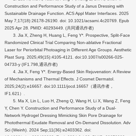
Construction and Performance Study of a Janus Dressing with
Sustainable Drainage Function. ACS Appl Mater Interfaces. 2025
May 7;17(18):26178-26190. doi: 10.1021/acsami.4c20769. Epub
2025 Apr 28. PMID: 40293449. (共同通讯作者)
3. Jia X, Zheng H, Huang L, Feng Y*. Prospective, Split-Face
Randomized Clinical Trial Comparing Non-ablative Fractional
Laser for Periorbital Photoaging in Different Age Groups. Aesthetic
Plast Surg. 2025;49(15):4105-4121. doi:10.1007/s00266-025-
04733-y (IF1.798,通讯作者)
4. Jia X, Feng Y*. Energy-Based Skin Rejuvenation: A Review
of Mechanisms and Thermal Effects. J Cosmet Dermatol.
2025;24(2):e16657. doi:10.1111/jocd.16657（通讯作者，
IF1.621）.
5. Ma X, Lin L, Luo H, Zheng Q, Wang H, Li X, Wang Z, Feng
Y, Chen Y. Construction and Performance Study of a Dual-
Network Hydrogel Dressing Mimicking Skin Pore Drainage for
Photothermal Exudate Removal and On-Demand Dissolution. Adv
Sci (Weinh). 2024 Sep;11(36):e2403362. doi: