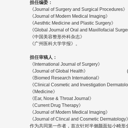
担任编委：
《Journal of Surgery and Surgical Procedures》
《Journal of Modern Medical Imaging》
《Aesthtic Medicine and Plastic Surgery》
《Global Journal of Oral and Maxillofacial Surg
《中国美容整形外科杂志》
《广州医科大学学报》。
担任审稿人：
《International Journal of Surgery》 (
《Journal of Global Health》 (Q1 
《Biomed Research International》 (
《Clinical Cosmetic and Investigation Dermatol
《Medicine》
《Ear, Nose & Throat Journal》
《Current Drug Therapy》
《Journal of Modern Medical Imaging》
《Journal of Clincal and Cosmetic Dermatolog
作为共同第一作者，首次针对半侧颜面短小畸形全基因组关联分析