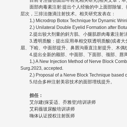
目前专注微创面部年轻化相关研究(相关文章，本人
面部肉毒素注射:提出个人经验的中上面部除皱、微
层次，三排法微滴注射技术。相关研究发表在：
1.) Microdrop Botox Technique for Dynamic Wrinkle
2.) Unilateral Double Eyelid Formation after Botul
2.提出较大剂量的斜方肌、小腿肌群肉毒素注射法
3.透明质酸：提出应用单相交联透明质酸(或者大
眉、下睑、中面部提升、鼻唇沟垂直注射提升、木偶纹
4.提出全新的额部、中面部、下面部、颈部、唇周神
1.) A New Injection Method of Nerve Block Combined 
Surg.2023, accepted.
2.) Proposal of a Nerve Block Technique based on th
5.结合多种注射美容技术的面部埋线提升。
担任：
艾尔建(保妥适、乔雅登)培训讲师
艾莉薇玻尿酸培训讲师
嗨体认证授权注射医师