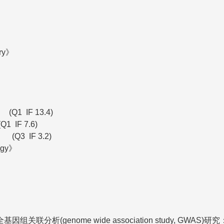
ery》
Q1 IF 13.4)
IF 7.6)
Q3 IF 3.2)
ogy》
y》
(genome wide association study, GWAS