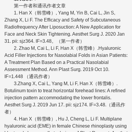
第一作者和通讯作者文章
1. Han X（韩雪峰）, Yang M, Yin B, Cai L, Jin S,
Zhang X, Li F. The Efficacy and Safety of Subcutaneous
Radiofrequency After Liposuction: A New Application for
Face and Neck Skin Tightening. Aesthet Surg J. 2020 Jan
31. pii: sjz364. IF=3.48。（第一作者）
2. Zhao M, Cai L, Li F, Han X（韩雪峰）.Hyaluronic
Acid Filler Injections for Nasolabial Folds in Asian Patients:
A Treatment Plan Based on a Practical Nasolabial
Assessment Method. Ann Plast Surg. 2019 Oct 10.
IF=1.448 （通讯作者）
3.Zhang X, Cai L, Yang M, Li F, Han X（韩雪峰）.
Botulinum toxin to treat horizontal forehead lines: A refined
injection pattern accommodating the lower frontalis.
Aesthet Surg J. 2019 Jun 17. pii: sjz174. IF=3.48.（通讯作
者）
4. Han X（韩雪峰）, Hu J, Cheng L, Li F. Multiplane
hyaluronic acid (EME) in female Chinese rhinoplasty using