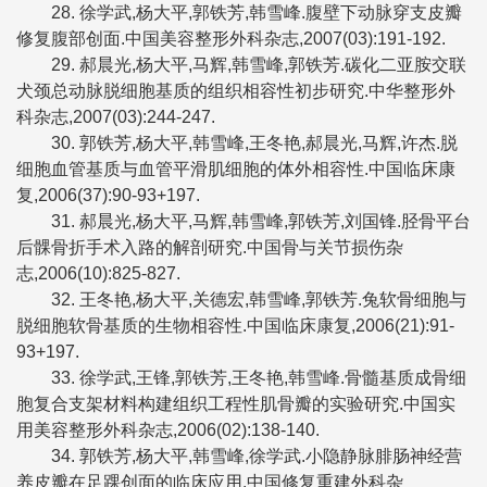
28. 徐学武,杨大平,郭铁芳,韩雪峰.腹壁下动脉穿支皮瓣
修复腹部创面.中国美容整形外科杂志,2007(03):191-192.
29. 郝晨光,杨大平,马辉,韩雪峰,郭铁芳.碳化二亚胺交联
犬颈总动脉脱细胞基质的组织相容性初步研究.中华整形外
科杂志,2007(03):244-247.
30. 郭铁芳,杨大平,韩雪峰,王冬艳,郝晨光,马辉,许杰.脱
细胞血管基质与血管平滑肌细胞的体外相容性.中国临床康
复,2006(37):90-93+197.
31. 郝晨光,杨大平,马辉,韩雪峰,郭铁芳,刘国锋.胫骨平台
后髁骨折手术入路的解剖研究.中国骨与关节损伤杂
志,2006(10):825-827.
32. 王冬艳,杨大平,关德宏,韩雪峰,郭铁芳.兔软骨细胞与
脱细胞软骨基质的生物相容性.中国临床康复,2006(21):91-
93+197.
33. 徐学武,王锋,郭铁芳,王冬艳,韩雪峰.骨髓基质成骨细
胞复合支架材料构建组织工程性肌骨瓣的实验研究.中国实
用美容整形外科杂志,2006(02):138-140.
34. 郭铁芳,杨大平,韩雪峰,徐学武.小隐静脉腓肠神经营
养皮瓣在足踝创面的临床应用.中国修复重建外科杂