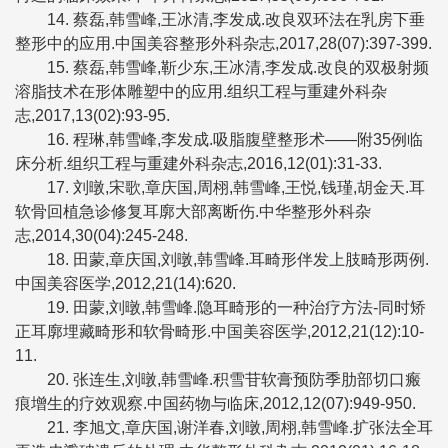
14. 蔡磊,韩雪峰,王冰清,李发成.改良双环法在乳房下垂
整形中的应用.中国美容整形外科杂志,2017,28(07):397-399.
15. 蔡磊,韩雪峰,靳少东,王冰清,李发成.改良的双极射频
溶脂技术在形体雕塑中的应用.组织工程与重建外科杂
志,2017,13(02):93-95.
16. 程琳,韩雪峰,李发成.吸脂腹壁整形术——附35例临
床分析.组织工程与重建外科杂志,2016,12(01):31-33.
17. 刘暾,宋歌,章庆国,周栩,韩雪峰,王悦,钱瑾,胡金天.耳
软骨回植急诊修复耳廓大部离断伤.中华整形外科杂
志,2014,30(04):245-248.
18. 田蒙,章庆国,刘暾,韩雪峰.耳畸形伴发上肢畸形两例.
中国美容医学,2012,21(14):620.
19. 田蒙,刘暾,韩雪峰.隐耳畸形的一种治疗方法-同时矫
正耳廓埋藏畸形和软骨畸形.中国美容医学,2012,21(12):10-
11.
20. 张连生,刘暾,韩雪峰.积雪苷软膏预防季肋部切口瘢
痕增生的疗效观察.中国药物与临床,2012,12(07):949-950.
21. 李旭文,章庆国,谢洋春,刘暾,周栩,韩雪峰.扩张法全耳