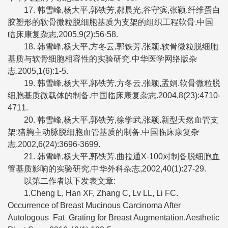
17. 韩雪峰,杨大平,郭铁芳,郝晨光,谷守滨,张颖.纤维蛋白
胶塑形的软骨微粒脱细胞基质为支架的组织工程软骨.中国
临床康复杂志,2005,9(2):56-58.
18. 韩雪峰,杨大平,方冬云,郭铁芳,张颖.软骨微粒脱细胞
基质与软骨细胞相容性的实验研究.中华医学网络版杂
志.2005,1(6):1-5.
19. 韩雪峰,杨大平,郭铁芳,方冬云,张颖,孟娟.软骨微粒脱
细胞基质微载体的制备.中国临床康复杂志.2004,8(23):4710-
4711.
20. 韩雪峰,杨大平,郭铁芳,徐学武,张颖.新型天然血管支
架:猪胸主动脉脱细胞血管基质的制备.中国临床康复杂
志,2002,6(24):3696-3699.
21. 韩雪峰,杨大平,郭铁芳.曲拉通X-100对制备脱细胞血
管基质影响的实验研究.中华外科杂志,2002,40(1):27-29.
以第二作者以下发表文章:
1.Cheng L, Han XF, Zhang C, Lv LL, Li FC.
Occurrence of Breast Mucinous Carcinoma After
Autologous Fat Grating for Breast Augmentation.Aesthetic