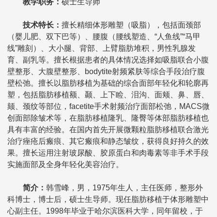
教学职务
：
硕士生导师
技术特长
：
擅长精细体形雕塑（吸脂），包括面颈部
（婴儿肥、双下巴等）、腰腹（腰线塑造、“人鱼线”“马甲
线”雕刻）、大小腿、背部、上臂脂肪堆积，男性乳腺发
育、副乳等。擅长根据患者的具体情况选择如吸脂联合小腹
壁整形、大腹壁整形、bodytite射频紧肤等综合手段治疗腹
壁松弛。擅长以脂肪移植为基础的综合面部年轻化和轮廓再
塑，包括脂肪移植额、颞、上下睑、泪沟、面颊、鼻、唇、
颏、颈纹等部位，facetite手术射频治疗面部松弛，MACS微
创面部除皱术等，在脂肪移植隆乳、隆臀等体部脂肪移植也
具有丰富的经验。在国内首先开展微颗粒脂肪移植联合激光
治疗痤疮后瘢痕、其它瘢痕和静态皱纹，获得良好持久的效
果。擅长运用注射玻尿酸、胶原蛋白和肉毒素等非手术手段
实施面部及全身年轻化美容治疗。
简介
：
韩雪峰，男，1975年生人，主任医师，整形外
科博士，博士后，硕士生导师。现任脂肪移植于体形雕塑中
心副主任。1998年毕业于哈尔滨医科大学，同年留校，于