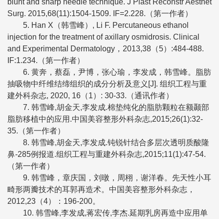
blunt and sharp needle technique. J Plast Reconstr Aesthet
Surg. 2015,68(11):1504-1509. IF=2.228.（第一作者）
5. Han X（韩雪峰）, Li F. Percutaneous ethanol
injection for the treatment of axillary osmidrosis. Clinical
and Experimental Dermatology，2013,38（5）:484-488.
IF:1.234.（第一作者）
6. 黄奔，蔡磊，尹博，张心瑜，李发成，韩雪峰。脂肪
抽吸物中纤维结缔组织的成分分析及意义[J]. 组织工程与重
建外科杂志, 2020, 16（1）: 30-33.（通讯作者）
7. 韩雪峰,胡金天,李发成.棉垫纯化的脂肪颗粒在额颞部
脂肪移植中的应用.中国美容整形外科杂志,2015;26(1):32-
35.（第一作者）
8. 韩雪峰,胡金天,李发成.钝锐针结合多层次透明质酸隆
鼻-285例报道.组织工程与重建外科杂志,2015;11(1):47-54.
（第一作者）
9. 韩雪峰，章庆国，刘暾，周栩，谢洋春。先天性小耳
畸形两瓣技术的耳郭再造术。中国美容整形外科杂志，
2012,23（4）：196-200。
10. 韩雪峰,李发成,蒋宏传,李杰.延期乳房再造中应用单