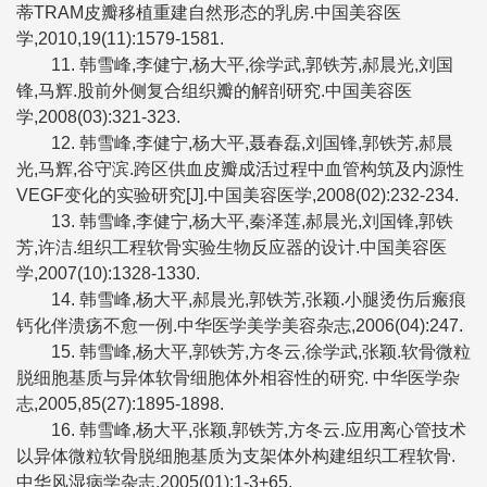
蒂TRAM皮瓣移植重建自然形态的乳房.中国美容医
学,2010,19(11):1579-1581.
11. 韩雪峰,李健宁,杨大平,徐学武,郭铁芳,郝晨光,刘国
锋,马辉.股前外侧复合组织瓣的解剖研究.中国美容医
学,2008(03):321-323.
12. 韩雪峰,李健宁,杨大平,聂春磊,刘国锋,郭铁芳,郝晨
光,马辉,谷守滨.跨区供血皮瓣成活过程中血管构筑及内源性
VEGF变化的实验研究[J].中国美容医学,2008(02):232-234.
13. 韩雪峰,李健宁,杨大平,秦泽莲,郝晨光,刘国锋,郭铁
芳,许洁.组织工程软骨实验生物反应器的设计.中国美容医
学,2007(10):1328-1330.
14. 韩雪峰,杨大平,郝晨光,郭铁芳,张颖.小腿烫伤后瘢痕
钙化伴溃疡不愈一例.中华医学美学美容杂志,2006(04):247.
15. 韩雪峰,杨大平,郭铁芳,方冬云,徐学武,张颖.软骨微粒
脱细胞基质与异体软骨细胞体外相容性的研究. 中华医学杂
志,2005,85(27):1895-1898.
16. 韩雪峰,杨大平,张颖,郭铁芳,方冬云.应用离心管技术
以异体微粒软骨脱细胞基质为支架体外构建组织工程软骨.
中华风湿病学杂志,2005(01):1-3+65.