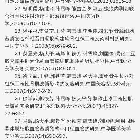
再造皮瓣破溃后的处理.中华整形外科杂志,2012(01):16-18.
22. 杨明霞,杨维玲,韩雪峰,熊吉奎,郑淑云.瘢痕内剥切联
合得宝松注射治疗耳部瘢痕疙瘩.中国美容医
学,2008(06):827-829.
23. 潘柏林,李健宁,王萍,韩雪峰,李明森.微粒软骨脱细胞
基质复合纤维蛋白凝胶构建软骨组织工程支架材料的研究.
中国美容医学,2008(05):679-682.
24. 郝晨光,杨大平,马辉,郭铁芳,韩雪峰,刘国锋.碳化二亚
胺交联并肝素化的血管脱细胞基质的组织相容性.中华医学
美学美容杂志,2007(06):348-351.
25. 徐学武,王锋,郭铁芳,韩雪峰,杨大平.重组骨生长肽对
组织工程性骨肌皮瓣影响的实验研究.中国美容整形外科杂
志,2007(04):243-246.
26. 徐学武,郭铁芳,韩雪峰,杨大平.预制作生物工程性肌
骨瓣的实验研究.哈尔滨医科大学学报,2007(04):327-
329+332.
27. 马辉,杨大平,郝晨光,郭铁芳,韩雪峰,刘国锋.利用同种
异体脱细胞血管基质预构小口径血管的研究.中华医学美学
美容杂志,2007(04):230-233.