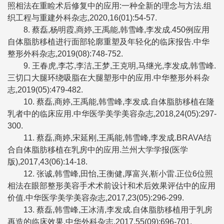
照相法在重睑术后修复中的应用:一种全新的理念与方法.组
织工程与重建外科杂志,2020,16(01):54-57.
8. 蔡磊,杨明霞,商婷,王禹能,韩雪峰,李发成.450例应用
自体脂肪移植进行面部轮廓重塑及年轻化的临床报告.中华
整形外科杂志,2019(08):748-752.
9. 王春虎,李芯,李洁,王梦,王克明,马继光,李发成,韩雪峰.
三切口大腿环绕吸脂在大腿塑形中的应用.中华整形外科杂
志,2019(05):479-482.
10. 蔡磊,商婷,王禹能,韩雪峰,李发成.自体脂肪移植在隆
乳者中的临床应用.中华医学美学美容杂志,2018,24(05):297-
300.
11. 蔡磊,商婷,宋延刚,王禹能,韩雪峰,李发成.BRAVA结
合自体脂肪移植在乳房中的应用.兰州大学学报(医学
版),2017,43(06):14-18.
12. 张诚,韩雪峰,田怡,王衡健,厚富兴,靳小雷.正位6位照
相法在眼部整形美容手术术前设计和术后效果评估中的应用
价值.中华医学美学美容杂志,2017,23(05):296-299.
13. 蔡磊,韩雪峰,王冰清,李发成.自体脂肪移植用于乳房
再造的临床效果.中华外科杂志,2017,55(09):696-701.