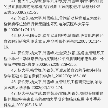
41. 杨大平,关德宏,徐学武,郭铁芳,韩雪峰.吻合神经血管
的股直肌肌瓣游离移植治疗晚期面瘫的改进.中华整形外科
杂志,2003(02):21-23.
42. 郭铁芳,杨大平,韩雪峰.以骨间前动脉背侧支为蒂的
桡骨瓣移位治疗月骨无菌性坏死.哈尔滨医科大学学
报,2003(01):74-75.
43. 杨大平,陈天新,徐学武,郭铁芳,韩雪峰.股直肌内神经
血管解剖研究和临床意义.中华整形外科杂志,2003(01):14-
16.
44. 郭铁芳,杨大平,韩雪峰,杜金荣,张颖,孟娟.血管组织工
程中单根主动脉培养的内皮细胞和平滑肌细胞形态学和生长
增殖.中国临床康复,2003(02):228-229+355.
45. 杨大平,韩雪峰,郭铁芳.耳后皮瓣血管的显微外科解
剖学基础.中国临床解剖学杂志,2002(03):166-168.
46. 郭铁芳,杨大平,韩雪峰.血管组织工程研究进展.哈尔
滨医科大学学报,2002(02):172-174.
47. 杨大平,徐学武,鲁世荣,韩雪峰,郭铁芳.微型骨锚重建
指伸肌腱中央束止点的生物力学研究和临床应用.中华手外
科杂志,2001(03):16-18