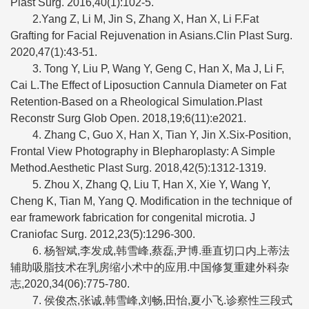
Plast Surg. 2016,40(1):102-5.
2.Yang Z, Li M, Jin S, Zhang X, Han X, Li F.Fat
Grafting for Facial Rejuvenation in Asians.Clin Plast Surg.
2020,47(1):43-51.
3. Tong Y, Liu P, Wang Y, Geng C, Han X, Ma J, Li F,
Cai L.The Effect of Liposuction Cannula Diameter on Fat
Retention-Based on a Rheological Simulation.Plast
Reconstr Surg Glob Open. 2018,19;6(11):e2021.
4. Zhang C, Guo X, Han X, Tian Y, Jin X.Six-Position,
Frontal View Photography in Blepharoplasty: A Simple
Method.Aesthetic Plast Surg. 2018,42(5):1312-1319.
5. Zhou X, Zhang Q, Liu T, Han X, Xie Y, Wang Y,
Cheng K, Tian M, Yang Q. Modification in the technique of
ear framework fabrication for congenital microtia. J
Craniofac Surg. 2012,23(5):1296-300.
6. 杨智斌,李发成,韩雪峰,蔡磊,尹博.垂直切口内上蒂法
辅助吸脂技术在乳房缩小术中的应用.中国修复重建外科杂
志,2020,34(06):775-780.
7. 侯俊杰,张诚,韩雪峰,刘畅,田怡,夏小飞.诊察性三段式