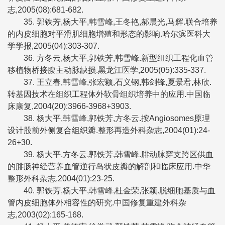
志,2005(08):681-682.
35. 郭铁芳,杨大平,韩雪峰,王冬艳,郝晨光,马辉.联合培养
的内皮细胞对平滑肌细胞增殖和形态的影响.哈尔滨医科大
学学报,2005(04):303-307.
36. 方冬云,杨大平,郭铁芳,韩雪峰.新型组织工程化血管
移植物桥接腹主动脉缺损.黑龙江医学,2005(05):335-337.
37. 王立春,韩雪峰,张宏颖,石义钢,韩剑锋,夏景君,林欣.
转基因技术在组织工程体外软骨组织培养中的应用.中国临
床康复,2004(20):3966-3968+3903.
38. 杨大平,韩雪峰,郭铁芳,方冬云.按Angiosomes原理
设计股前外侧复合组织瓣.整形再造外科杂志,2004(01):24-
26+30.
39. 杨大平,方冬云,郭铁芳,韩雪峰.腓动脉穿支跨区供血
的腓肠神经营养血管逆行岛状皮瓣的解剖和临床应用.中华
整形外科杂志,2004(01):23-25.
40. 郭铁芳,杨大平,韩雪峰,杜金荣,张颖.脱细胞基质与血
管内皮细胞体外相容性的研究.中国修复重建外科杂
志,2003(02):165-168.