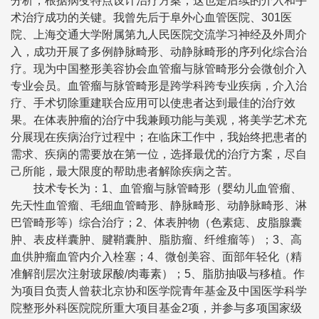
分析，根据病变特点设计治疗方案，这也是后续的介入和手
术治疗成功的关键。我曾先后于阜外心血管医院、301医
院、上海交通大学附属第九人民医院交流学习神经及外周介
入，成功开展了多例静脉畸形、动静脉畸形的序列化综合治
疗。现为中国整形美容协会血管瘤与脉管畸形分会微创介入
专业会员。血管瘤与脉管畸形是跨学科跨专业疾病，介入治
疗、手术切除重建联合应用可以使患者达到最佳的治疗效
果。在体表肿瘤的治疗中我兼顾功能与美观，将美学艺术充
分展现在疾病治疗过程中；在临床工作中，我始终把患者的
需求、疾病的需要放在第一位，选择最优的治疗方案，尽自
己所能，最大限度的帮助患者解除疾病之苦。
技术专长为：
1、血管瘤与脉管畸形（婴幼儿血管瘤、
先天性血管瘤、毛细血管畸形、静脉畸形、动静脉畸形、淋
巴管畸形等）综合治疗；2、体表肿物（色素痣、皮脂腺囊
肿、表皮样囊肿、腱鞘囊肿、脂肪瘤、纤维瘤等）；3、高
血供肿瘤血管内介入栓塞；4、微创美容、面部年轻化（精
准解剖层次注射玻尿酸/肉毒素）；5、脂肪抽吸与移植。
作
为项目负责人曾获北京协和医学院青年基金及中国医学科学
院整形外科医院院所重大项目基金2项，并参与多项国家级