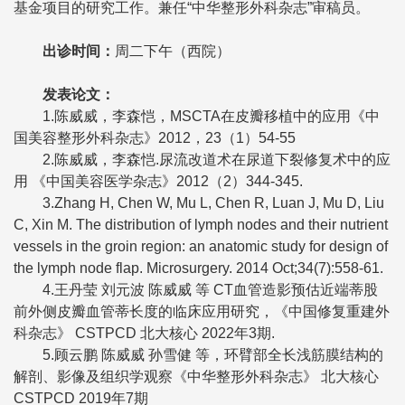
基金项目的研究工作。兼任“中华整形外科杂志”审稿员。
出诊时间
：
周二下午（西院）
发表论文
：
1.陈威威，李森恺，MSCTA在皮瓣移植中的应用《中
国美容整形外科杂志》2012，23（1）54-55
2.陈威威，李森恺.尿流改道术在尿道下裂修复术中的应
用 《中国美容医学杂志》2012（2）344-345.
3.Zhang H, Chen W, Mu L, Chen R, Luan J, Mu D, Liu
C, Xin M. The distribution of lymph nodes and their nutrient
vessels in the groin region: an anatomic study for design of
the lymph node flap. Microsurgery. 2014 Oct;34(7):558-61.
4.王丹莹 刘元波 陈威威 等 CT血管造影预估近端蒂股
前外侧皮瓣血管蒂长度的临床应用研究，《中国修复重建外
科杂志》 CSTPCD 北大核心 2022年3期.
5.顾云鹏 陈威威 孙雪健 等，环臂部全长浅筋膜结构的
解剖、影像及组织学观察《中华整形外科杂志》 北大核心
CSTPCD 2019年7期