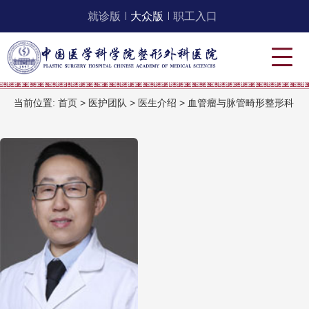
就诊版
大众版
职工入口
当前位置:
首页
>
医护团队
>
医生介绍
>
血管瘤与脉管畸形整形科