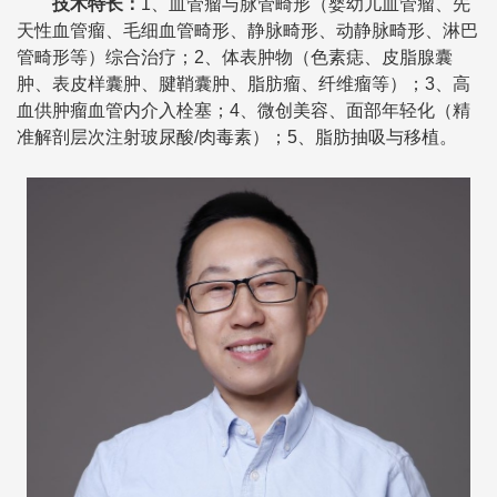
技术特长
：
1、血管瘤与脉管畸形（婴幼儿血管瘤、先
天性血管瘤、毛细血管畸形、静脉畸形、动静脉畸形、淋巴
管畸形等）综合治疗；2、体表肿物（色素痣、皮脂腺囊
肿、表皮样囊肿、腱鞘囊肿、脂肪瘤、纤维瘤等）；3、高
血供肿瘤血管内介入栓塞；4、微创美容、面部年轻化（精
准解剖层次注射玻尿酸/肉毒素）；5、脂肪抽吸与移植。