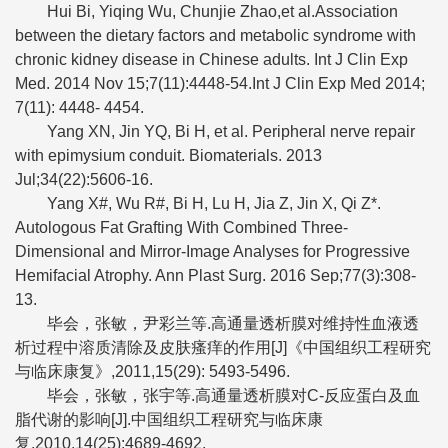
Hui Bi, Yiqing Wu, Chunjie Zhao,et al.Association
between the dietary factors and metabolic syndrome with
chronic kidney disease in Chinese adults. Int J Clin Exp
Med. 2014 Nov 15;7(11):4448-54.Int J Clin Exp Med 2014;
7(11): 4448- 4454.
Yang XN, Jin YQ, Bi H, et al. Peripheral nerve repair
with epimysium conduit. Biomaterials. 2013
Jul;34(22):5606-16.
Yang X#, Wu R#, Bi H, Lu H, Jia Z, Jin X, Qi Z*.
Autologous Fat Grafting With Combined Three-
Dimensional and Mirror-Image Analyses for Progressive
Hemifacial Atrophy. Ann Plast Surg. 2016 Sep;77(3):308-
13.
毕会，张敏，尹彩兰等.高通量透析膜对维持性血液透
析过程中溶质清除及皮肤瘙痒的作用[J]《中国组织工程研究
与临床康复》,2011,15(29): 5493-5496.
毕会，张敏，张宇等.高通量透析膜对C-反应蛋白及血
脂代谢的影响[J].中国组织工程研究与临床康
复,2010,14(25):4689-4692.