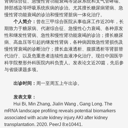
肾病综合征、急慢性肾功能衰竭等泌尿系统和支气管哮喘、
肺部感染等呼吸系统疾病的诊治。尤其擅长糖尿病肾病、急
慢性肾功能衰竭的诊治和慢性肾脏病一体化治疗。
个人简介：
曾在三甲综合医院从事临床工作近20年，长
期致力于糖尿病、代谢综合征、急慢性心力衰竭、各种原发
性和继发性肾病、急性和慢性肾功能衰竭的诊治；擅长糖尿
病、高血压等引起的继发性肾病，各种病因致急性肾损伤及
慢性肾衰竭的诊断治疗；擅长血液透析、腹膜透析等肾脏替
代治疗、以及危重患者连续性血液净化治疗。现任中国医学
科学院整形外科医院内科负责人。发表论文近20篇，先后参
与省级课题多项。
出诊时间：
周一至周五上午出诊。
发表文章：
Hui Bi, Min Zhang, Jialin Wang , Gang Long. The
mRNA landscape profiling reveals potential biomarkers
associated with acute kidney injury AKI after kidney
transplantation. 2020. PeerJ 8:e10441.