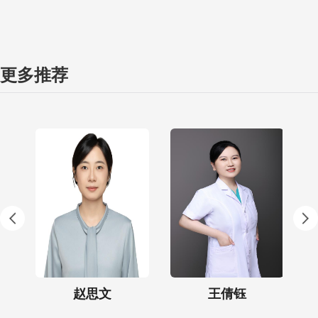
更多推荐
赵思文
王倩钰