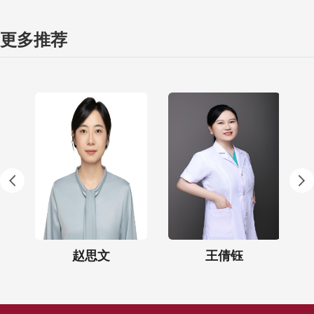
更多推荐
赵思文
王倩钰