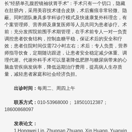
长“经脐单孔腹腔镜袖状胃手术”：手术只有一个切口，隐藏
在肚脐内，采用美容技术缝合皮肤，术后瘢痕非常轻微、隐
蔽。同时团队兼具多学科诊疗模式及快速康复外科理念，有
个案管理师、营养师及康复医师等人员共同为患者诊疗。术
前：充分发挥院前围手术期管理，在手术前专人一对一负责
调控患者饮食结构，控制血糖平稳，保证术后的安全和疗
效；患者住院时间仅需72小时左右；术后：专人负责，营养
师指导饮食，定期随访跟进，让患者安全稳定减少体重、调
理代谢。代谢外科手术可以显著降低肥胖与糖尿病带来的心
脑血管疾病发病率，降低远期治疗费用，提高病人生存质
量，减轻患者家庭和社会经济负担。
出诊时间：
每周二、周四上午
联系方式：
010-53968000； 18501012387；
18600868097
发表论文：
1.Hongwei Lin, Zhuonan Zhuang, Xin Huang, Yuanxin