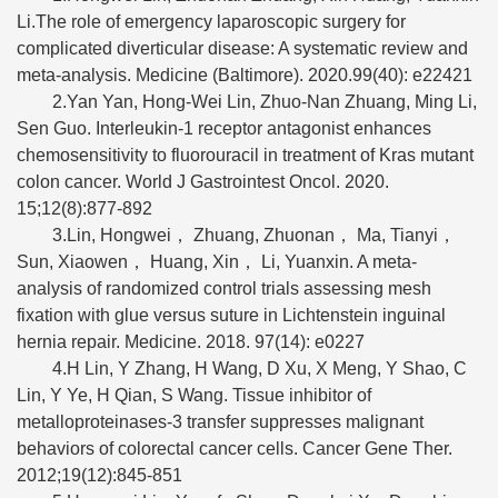
Li.The role of emergency laparoscopic surgery for
complicated diverticular disease: A systematic review and
meta-analysis. Medicine (Baltimore). 2020.99(40): e22421
2.Yan Yan, Hong-Wei Lin, Zhuo-Nan Zhuang, Ming Li,
Sen Guo. Interleukin-1 receptor antagonist enhances
chemosensitivity to fluorouracil in treatment of Kras mutant
colon cancer. World J Gastrointest Oncol. 2020.
15;12(8):877-892
3.Lin, Hongwei， Zhuang, Zhuonan， Ma, Tianyi，
Sun, Xiaowen， Huang, Xin， Li, Yuanxin. A meta-
analysis of randomized control trials assessing mesh
fixation with glue versus suture in Lichtenstein inguinal
hernia repair. Medicine. 2018. 97(14): e0227
4.H Lin, Y Zhang, H Wang, D Xu, X Meng, Y Shao, C
Lin, Y Ye, H Qian, S Wang. Tissue inhibitor of
metalloproteinases-3 transfer suppresses malignant
behaviors of colorectal cancer cells. Cancer Gene Ther.
2012;19(12):845-851