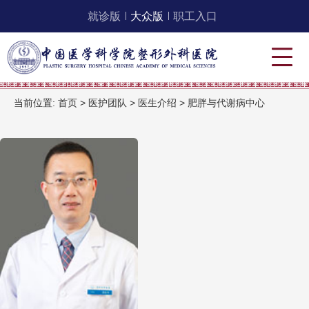
就诊版
大众版
职工入口
当前位置:
首页
>
医护团队
>
医生介绍
>
肥胖与代谢病中心