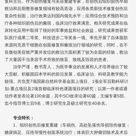
复科主任。作为创伤修复与美容重建专家，在创伤后组织损伤早期
救治和后期整形修复领域有较高造诣，应用各类新技术修复创伤后
复杂性创面，治疗效果达到国内领先水平；应用综合技术预防和治
疗各种组织损伤后的瘢痕，临床治疗效果满意。相关研究成果在临
床转化应用中取得了很好的军事效益和社会效益，研究成果曾获军
队医疗成果二等奖、科技进步二等奖各一项。率先开展了自体脂肪
来源间充质干细胞在创面修复和瘢痕治疗领域的研究，同时，在不
良微创美容致严重并发症的救治方面积累了较为全面的经验，救治
了大量因不当美容手术所致的致盲、致残及毁容的患者。
治学严谨，教书育人，为医学事业的发展和人才培养做出了较
大贡献。积极跟踪本学科的前沿发展，临床诊治、科研及教学能力
较强。共负责7项国家自然科学基金面上项目、1项全军后勤科研计
划-重点项目及2项首都临床特色课题项目的研究；以第一作者或通
信作者发表论著100余篇，其中SCI收录论著60篇，主编专著5部。
迄今指导博士后9名，博士研究生及硕士研究生40余名。
专业特长：
1、组织创伤后修复重建（车祸伤、高处坠落伤等损毁伤修复；
糖尿病足、压疮等慢性创面系统治疗；体表巨大肿瘤切除术及术后