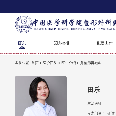
首页
院所梗概
党建工作
当前位置:
首页
>
医护团队
>
医生介绍
>
鼻整形再造科
田乐
主治医师
专家门诊： 电 话