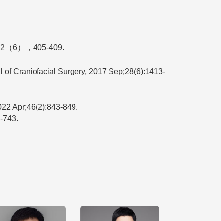
），405-409.
 of Craniofacial Surgery, 2017 Sep;28(6):1413-
022 Apr;46(2):843-849.
743.