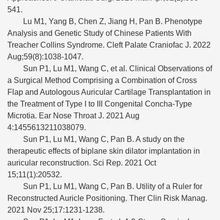
541.
Lu M1, Yang B, Chen Z, Jiang H, Pan B. Phenotype
Analysis and Genetic Study of Chinese Patients With
Treacher Collins Syndrome. Cleft Palate Craniofac J. 2022
Aug;59(8):1038-1047.
Sun P1, Lu M1, Wang C, et al. Clinical Observations of
a Surgical Method Comprising a Combination of Cross
Flap and Autologous Auricular Cartilage Transplantation in
the Treatment of Type I to III Congenital Concha-Type
Microtia. Ear Nose Throat J. 2021 Aug
4:1455613211038079.
Sun P1, Lu M1, Wang C, Pan B. A study on the
therapeutic effects of biplane skin dilator implantation in
auricular reconstruction. Sci Rep. 2021 Oct
15;11(1):20532.
Sun P1, Lu M1, Wang C, Pan B. Utility of a Ruler for
Reconstructed Auricle Positioning. Ther Clin Risk Manag.
2021 Nov 25;17:1231-1238.