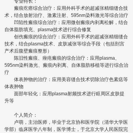
专业特长：
瘢痕疙瘩综合治疗：应用外科手术的超减张精细缝合技
术，结合放射治疗、激素注射、595nm染料激光等综合治疗
凹陷性瘢痕综合治疗：应用微创瘢痕内剥离松解，结合
自体脂肪填充、plasma技术进行综合修复
创伤瘢痕的综合治疗：应用外科手术的超减张精细缝合
技术，结合plasma技术、皮肤减张等综合手段（包括剖宫
产术后腹壁瘢痕整形）
陈旧性瘢痕、痤疮瘢痕的综合治疗：应用plasma、
595nm染料激光、瘢痕内剥离、自体脂肪移植等进行综合治
疗
体表肿物的治疗：应用美容缝合技术切除治疗色素痣等
体表肿物
面部年轻化：应用plasma射频技术进行眶周区皮肤提
升等
个人简介：
卢萌，主治医师，毕业于北京协和医学院（清华大学医
学部）临床医学八年制，医学博士，于北京大学人民医院完