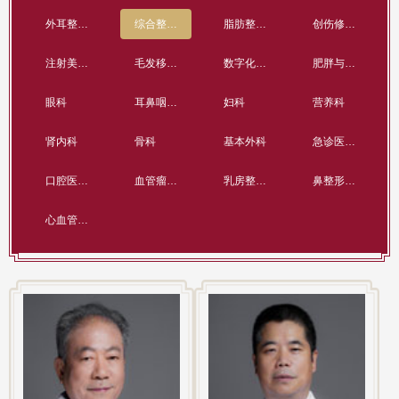
外耳整形再造科
综合整形科
脂肪整形科
创伤修复与组织再生科
注射美容中心
毛发移植中心
数字化技术中心
肥胖与代谢病中心
眼科
耳鼻咽喉科
妇科
营养科
肾内科
骨科
基本外科
急诊医学中心
口腔医学美容中心
血管瘤与脉管畸形整形科
乳房整形科
鼻整形再造科
心血管内科