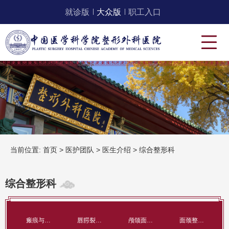
就诊版
大众版
职工入口
当前位置:
首页
>
医护团队
>
医生介绍
>
综合整形科
综合整形科
瘢痕与创面治疗科
唇腭裂整形科
颅颌面整形科
面颈整形科