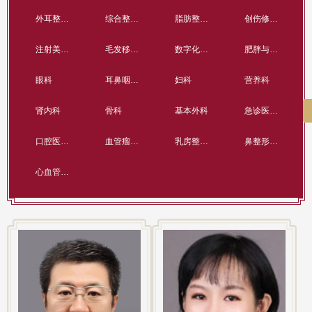
外耳整形再造科
综合整形科
脂肪整形科
创伤修复与组织再生科
注射美容中心
毛发移植中心
数字化技术中心
肥胖与代谢病中心
眼科
耳鼻咽喉科
妇科
营养科
肾内科
骨科
基本外科
急诊医学中心
口腔医学美容中心
血管瘤与脉管畸形整形科
乳房整形科
鼻整形再造科
心血管内科