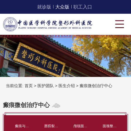
就诊版
大众版
职工入口
当前位置:
首页
>
医护团队
>
医生介绍
>
瘢痕微创治疗中心
瘢痕微创治疗中心
瘢痕与创面治疗科
唇腭裂整形科
颅颌面整形科
面颈整形科